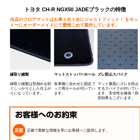
トヨタ CH-R NGX50 JADEブラックの特徴
当店のフロアマットはお車１台１台にジャストフィット！
をモッ
トーにオーダーメイドにて愛情こめて製作しています。
縁取り縫製
マットストッパーホール
ズレ防止スパイク
縁取り縫製は型崩れを防
各車種に合わせた固定フ
マット裏面にズレを防止
ぐしっかりとした仕上が
ック用ホールが付いてい
するスパイクが付いてい
りになっています。
ます。
ます。安全性を確保！防
音効果もございます。
正確で新鮮な情報を常にお客様へご提供します。