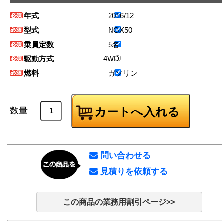
年式
2016/12
型式
NGX50
乗員定数
5名
駆動方式
4WD
燃料
ガソリン
数量
問い合わせる
見積りを依頼する
この商品の業務用割引ページ>>