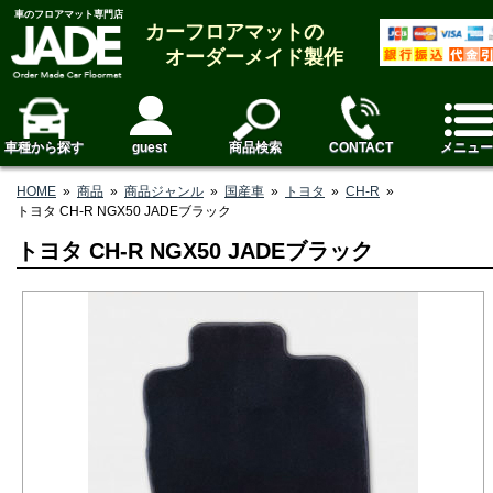
車のフロアマット専門店
カーフロアマットの
オーダーメイド製作
車種から探す
guest
商品検索
CONTACT
メニュー
HOME
»
商品
»
商品ジャンル
»
国産車
»
トヨタ
»
CH-R
»
トヨタ CH-R NGX50 JADEブラック
トヨタ CH-R NGX50 JADEブラック