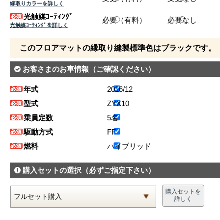
縁取りカラーを詳しく
光触媒ｺｰﾃｨﾝｸﾞ
必要（有料）
必要なし
光触媒ｺｰﾃｨﾝｸﾞを詳しく
このフロアマットの縁取り縫製標準色はブラックです。
お客さまのお車情報
（ご確認ください）
年式
2016/12
型式
ZYX10
乗員定数
5名
駆動方式
FF
燃料
ハイブリッド
購入セットの選択
（必ずご指定下さい）
購入セットを
詳しく