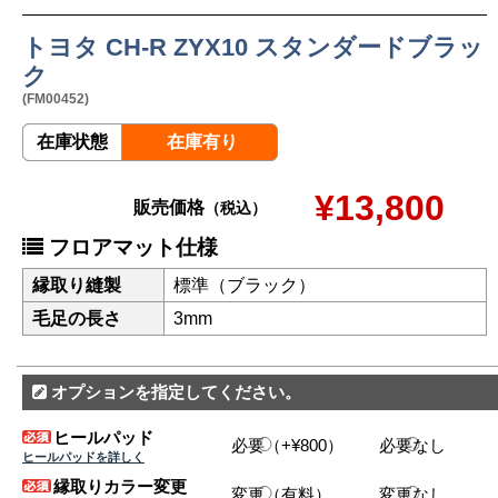
トヨタ CH-R ZYX10 スタンダードブラッ
ク
(FM00452)
在庫状態
在庫有り
¥13,800
販売価格
（税込）
フロアマット仕様
縁取り縫製
標準（ブラック）
毛足の長さ
3mm
オプションを指定してください。
ヒールパッド
必要（+¥800）
必要なし
ヒールパッドを詳しく
縁取りカラー変更
変更（有料）
変更なし