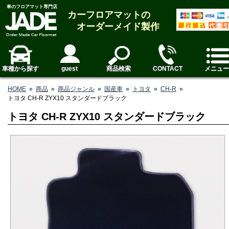
車のフロアマット専門店
カーフロアマットの
オーダーメイド製作
車種から探す
guest
商品検索
CONTACT
メニュー
HOME
»
商品
»
商品ジャンル
»
国産車
»
トヨタ
»
CH-R
»
トヨタ CH-R ZYX10 スタンダードブラック
トヨタ CH-R ZYX10 スタンダードブラック