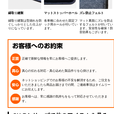
縁取り縫製
マットストッパーホール
ズレ防止フェルト
縁取り縫製は型崩れを防
各車種に合わせた固定フ
マット裏面にズレを防止
ぐしっかりとした仕上が
ック用ホールが付いてい
するフェルトが付いてい
りになっています。
ます。
ます。安全性を確保！防
音効果もございます。
正確で新鮮な情報を常にお客様へご提供します。
真心の伝わる対応・真心込めた製品作りを心掛けます。
ネットショッピングでのお客様の不安を解消するため、ご注文を
いただきましたら商品お届けまでの間、ご連絡事項はタイムリー
にお伝えします。
お客様へは、常に感謝の気持ちをもって対応させていただきま
す。