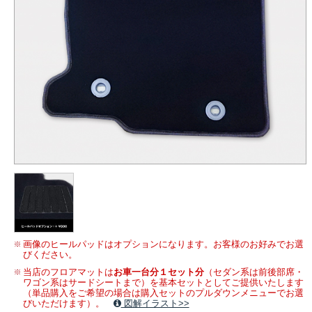
画像のヒールパッドはオプションになります。お客様のお好みでお選
びください。
当店のフロアマットは
お車一台分１セット分
（セダン系は前後部席・
ワゴン系はサードシートまで）を基本セットとしてご提供いたします
（単品購入をご希望の場合は購入セットのプルダウンメニューでお選
びいただけます）。
図解イラスト>>