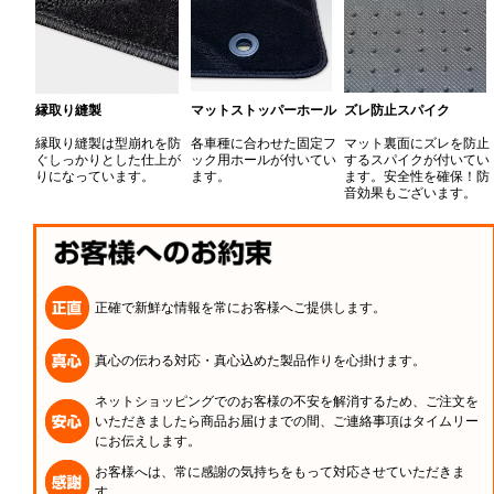
縁取り縫製
マットストッパーホール
ズレ防止スパイク
縁取り縫製は型崩れを防
各車種に合わせた固定フ
マット裏面にズレを防止
ぐしっかりとした仕上が
ック用ホールが付いてい
するスパイクが付いてい
りになっています。
ます。
ます。安全性を確保！防
音効果もございます。
正確で新鮮な情報を常にお客様へご提供します。
真心の伝わる対応・真心込めた製品作りを心掛けます。
ネットショッピングでのお客様の不安を解消するため、ご注文を
いただきましたら商品お届けまでの間、ご連絡事項はタイムリー
にお伝えします。
お客様へは、常に感謝の気持ちをもって対応させていただきま
す。