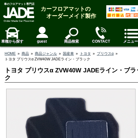
車のフロアマット専門店
カーフロアマットの
オーダーメイド製作
車種から探す
guest
商品検索
CONTACT
メニュー
HOME
»
商品
»
商品ジャンル
»
国産車
»
トヨタ
»
プリウスα
»
トヨタ プリウスα ZVW40W JADEライン・ブラック
トヨタ プリウスα ZVW40W JADEライン・ブラ
ク