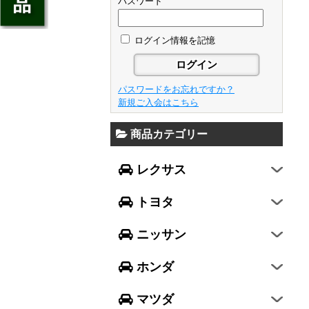
ジェイド
パスワード
GS
フレア
アベンシス
ウイングロード
フリード
GS F
フレアワゴン
カローラ フィールダー
ログイン情報を記憶
セレナ
ステップワゴン
NX
フレアクロスオーバー
プリウスα
エルグランド
N-ONE
RX
キャロル
FJクルーザー
パスワードをお忘れですか？
エクストレイル
N-BOX
LX570
新規ご入会はこちら
デミオ
CH-R
レガシィ B4
シルフィ
N-BOX SLASH
RC
アクセラ スポーツ
商品カテゴリー
ハリアー
レガシィ アウトバック
ティアナ
ミラ イース
N-BOX+
RC F
ワゴンR
アクセラ セダン
ランドクルーザー
WRX S4
スカイライン
レクサス
ミラ
N-WGN
LC
ワゴンR スティングレー
アテンザ セダン
ランドクルーザープラド
WRX STI
フーガ
ミラ ココア
グレイス
トヨタ
スペーシア
アテンザ ワゴン
86
レヴォーグ
フェアレディZ
キャスト
アコード
ハスラー
CX-3
ニッサン
インプレッサ スポーツ
GT-R
ムーヴ
レジェンド
ラパン
CX-5
インプレッサ G4
ホンダ
ムーヴ キャンバス
ヴェゼル
アルト
プレマシー
SUBARU XV
タント
マツダ
エヴリィワゴン
ビアンテ