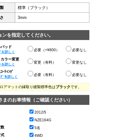
製
標準（ブラック）
さ
3mm
ョンを指定してください。
ルパッド
必要（+¥800）
必要なし
ドを詳しく
りカラー変更
変更（有料）
変更なし
ーを詳しく
ｰﾃｨﾝｸﾞ
必要（有料）
必要なし
ﾝｸﾞを詳しく
ロアマットの縁取り縫製標準色は
ブラック
です。
さまのお車情報（ご確認ください）
2012/5
NZE164G
定数
5名
方式
4WD