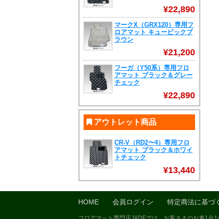
¥22,890
マークX（GRX120）専用フ
ロアマット キュービックブ
ラウン
¥21,200
フーガ（Y50系）専用フロ
アマット ブラック＆グレー
チェック
¥22,890
アウトレット商品
CR-V（RD2〜4）専用フロ
アマット ブラック＆ホワイ
トチェック
¥13,440
HOME
会員ログイン
特定商法に基づ
フロアマット専門店JADEでは、お客さまのお車1台