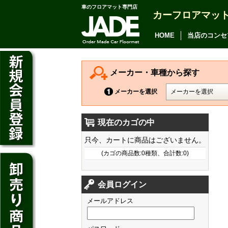
車のフロアマット専門店
カーフロアマッ
アルファード
ヴェルファイア
HOME
当店のコンセ
アリオン
カムリ
メーカー・車種から探す
カローラ アクシオ
メーカーを選択
プレミオ
現在のカゴの中
プリウス
デイズ
只今、カートに商品はございません。
SAI
デイズ ルークス
(カゴの商品数:0種類、合計数:0)
マークX
ジューク
フィット
CT200h
クラウン アスリート
会員ログイン
ノート
シャトル
HS250h
クラウン マジェスタ
メールアドレス
キューブ
オデッセイ
IS
クラウン ロイヤル
マーチ