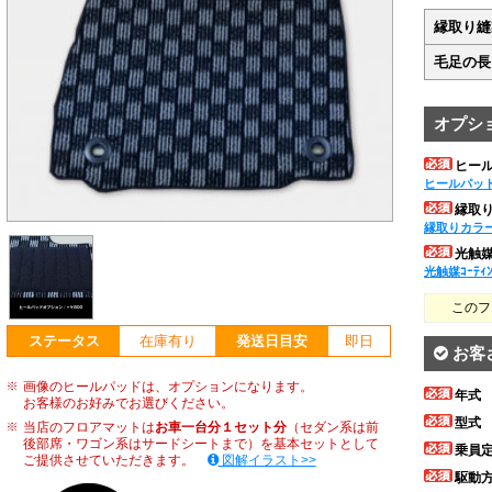
縁取り縫
毛足の長
オプシ
ヒー
ヒールパッ
縁取
縁取りカラ
光触媒ｺ
光触媒ｺｰﾃｨ
このフ
ステータス
在庫有り
発送日目安
即日
お客
画像のヒールパッドは、オプションになります。
年式
お客様のお好みでお選びください。
型式
当店のフロアマットは
お車一台分１セット分
（セダン系は前
後部席・ワゴン系はサードシートまで）を基本セットとして
乗員
ご提供させていただきます。
図解イラスト>>
駆動