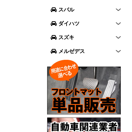
フォレスター
ウェイク
スイフト
スバル
エクシーガ クロスオーバー7
ブーン
ソリオ
Aクラス
ダイハツ
トール
ジムニー
Bクラス
スズキ
ジムニー シエラ
Cクラス
メルゼデス
GLCクラス