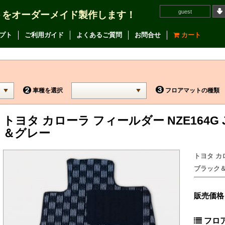
guest
トをオーダーメイド製作します！
プト
ご利用ガイド
よくあるご質問
お問合せ
カート
車種を選択
フロアマットの種類
トヨタ カローラ フィールダー NZE164
＆グレー
トヨタ カロ
ブラック＆グ
販売価格
フロ