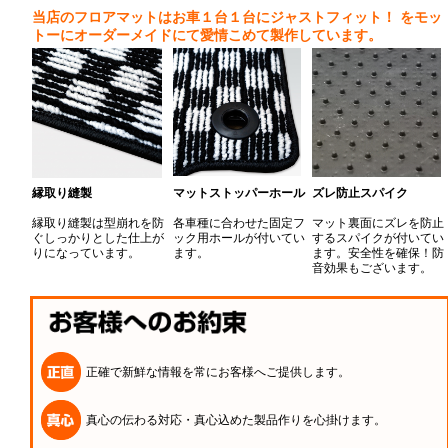
当店のフロアマットはお車１台１台にジャストフィット！
をモッ
トーにオーダーメイドにて愛情こめて製作しています。
縁取り縫製
マットストッパーホール
ズレ防止スパイク
縁取り縫製は型崩れを防
各車種に合わせた固定フ
マット裏面にズレを防止
ぐしっかりとした仕上が
ック用ホールが付いてい
するスパイクが付いてい
りになっています。
ます。
ます。安全性を確保！防
音効果もございます。
正確で新鮮な情報を常にお客様へご提供します。
真心の伝わる対応・真心込めた製品作りを心掛けます。