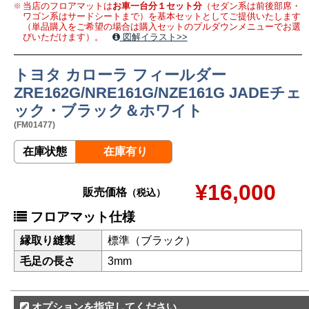
当店のフロアマットは
お車一台分１セット分
（セダン系は前後部席・
ワゴン系はサードシートまで）を基本セットとしてご提供いたします
（単品購入をご希望の場合は購入セットのプルダウンメニューでお選
びいただけます）。
図解イラスト>>
トヨタ カローラ フィールダー
ZRE162G/NRE161G/NZE161G JADEチェ
ック・ブラック＆ホワイト
(FM01477)
在庫状態
在庫有り
¥16,000
販売価格
（税込）
フロアマット仕様
縁取り縫製
標準（ブラック）
毛足の長さ
3mm
オプションを指定してください。