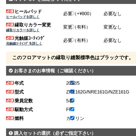
ヒールパッド
必要（+¥800）
必要なし
ヒールパッドを詳しく
縁取りカラー変更
変更（有料）
変更なし
縁取りカラーを詳しく
光触媒ｺｰﾃｨﾝｸﾞ
必要（有料）
必要なし
光触媒ｺｰﾃｨﾝｸﾞを詳しく
このフロアマットの縁取り縫製標準色はブラックです。
お客さまのお車情報
（ご確認ください）
年式
2012/5
型式
ZRE162G/NRE161G/NZE161G
乗員定数
5名
駆動方式
FF
燃料
ガソリン
購入セットの選択
（必ずご指定下さい）