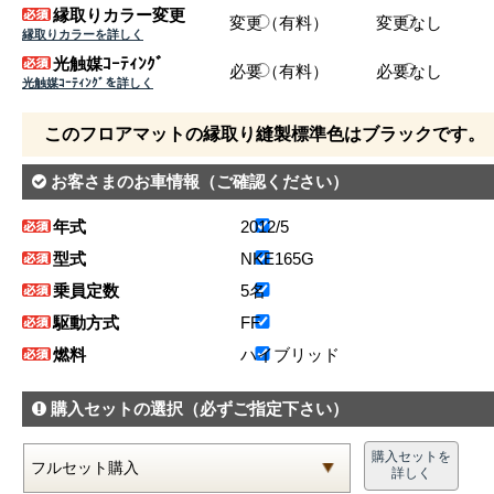
縁取りカラー変更
変更（有料）
変更なし
縁取りカラーを詳しく
光触媒ｺｰﾃｨﾝｸﾞ
必要（有料）
必要なし
光触媒ｺｰﾃｨﾝｸﾞを詳しく
このフロアマットの縁取り縫製標準色はブラックです。
お客さまのお車情報
（ご確認ください）
年式
2012/5
型式
NKE165G
乗員定数
5名
駆動方式
FF
燃料
ハイブリッド
購入セットの選択
（必ずご指定下さい）
購入セットを
詳しく