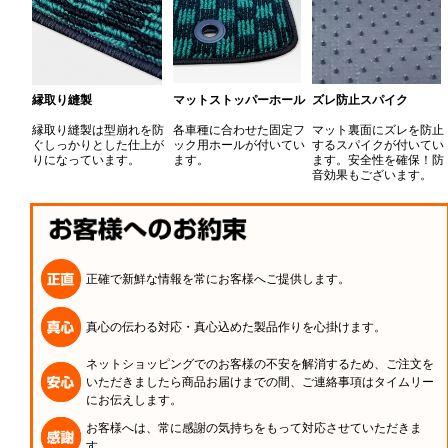
縁取り縫製
マットストッパーホール
ズレ防止スパイク
縁取り縫製は型崩れを防
各車種に合わせた固定フ
マット裏面にズレを防止
ぐしっかりとした仕上が
ック用ホールが付いてい
するスパイクが付いてい
りになっています。
ます。
ます。安全性を確保！防
音効果もございます。
正確で新鮮な情報を常にお客様へご提供します。
真心の伝わる対応・真心込めた製品作りを心掛けます。
ネットショッピングでのお客様の不安を解消するため、ご注文を
いただきましたら商品お届けまでの間、ご連絡事項はタイムリー
にお伝えします。
お客様へは、常に感謝の気持ちをもって対応させていただきま
す。