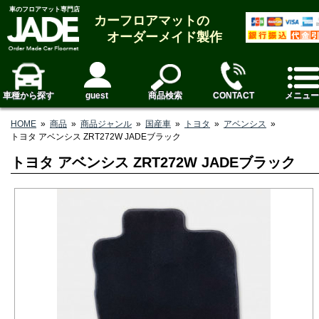
車のフロアマット専門店
カーフロアマットの
オーダーメイド製作
車種から探す
guest
商品検索
CONTACT
メニュー
HOME
»
商品
»
商品ジャンル
»
国産車
»
トヨタ
»
アベンシス
»
トヨタ アベンシス ZRT272W JADEブラック
トヨタ アベンシス ZRT272W JADEブラック