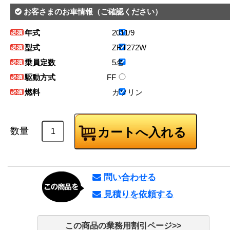
お客さまのお車情報
（ご確認ください）
年式
2011/9
型式
ZRT272W
乗員定数
5名
駆動方式
FF
燃料
ガソリン
数量
問い合わせる
見積りを依頼する
この商品の業務用割引ページ>>