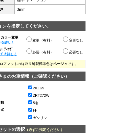
さ
3mm
ョンを指定してください。
りカラー変更
変更（有料）
変更なし
ーを詳しく
ｰﾃｨﾝｸﾞ
必要（有料）
必要なし
ﾝｸﾞを詳しく
ロアマットの縁取り縫製標準色は
ベージュ
です。
さまのお車情報（ご確認ください）
2011/9
ZRT272W
定数
5名
方式
FF
ガソリン
セットの選択
（必ずご指定ください）