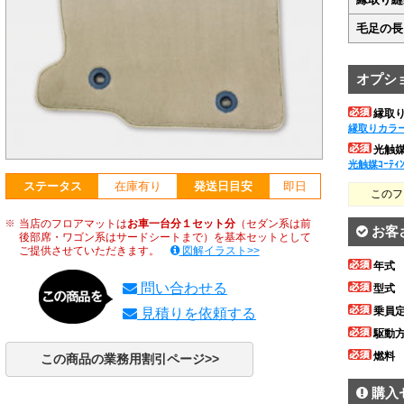
毛足の長
オプシ
縁取
縁取りカラ
光触媒ｺ
光触媒ｺｰﾃｨ
ステータス
在庫有り
発送日目安
即日
このフ
当店のフロアマットは
お車一台分１セット分
（セダン系は前
お客
後部席・ワゴン系はサードシートまで）を基本セットとして
ご提供させていただきます。
図解イラスト>>
年式
問い合わせる
型式
乗員
見積りを依頼する
駆動
燃料
この商品の業務用割引ページ>>
購入