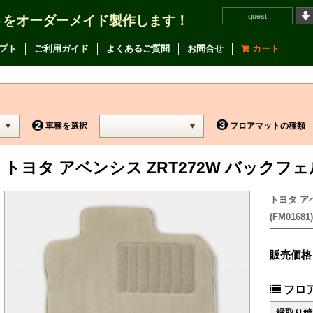
guest
トをオーダーメイド製作します！
プト
ご利用ガイド
よくあるご質問
お問合せ
カート
車種を選択
フロアマットの種類
トヨタ アベンシス ZRT272W バックフ
トヨタ ア
(FM01681)
販売価格
フロ
縁取り縫