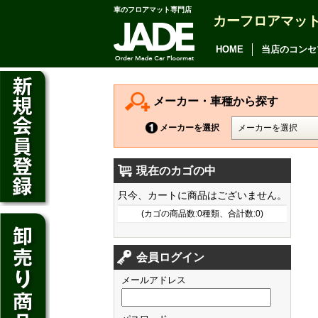
車のフロアマット専門店
カーフロアマッ
アルファード
ヴェルファイア
HOME
当店のコンセ
アリオン
カムリ
メーカー・車種から探す
カローラ アクシオ
メーカーを選択
プレミオ
現在のカゴの中
プリウス
デイズ
只今、カートに商品はございません。
SAI
デイズ ルークス
(カゴの商品数:0種類、合計数:0)
マークX
ジューク
フィット
CT200h
クラウン アスリート
会員ログイン
ノート
シャトル
HS250h
クラウン マジェスタ
メールアドレス
キューブ
オデッセイ
IS
クラウン ロイヤル
マーチ