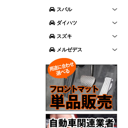
フォレスター
ウェイク
スイフト
スバル
エクシーガ クロスオーバー7
ブーン
ソリオ
Aクラス
ダイハツ
トール
ジムニー
Bクラス
スズキ
ジムニー シエラ
Cクラス
メルゼデス
GLCクラス