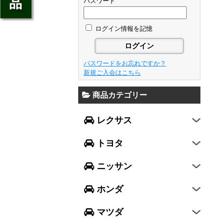
ジェイド
パスワード
GS
フレア
アベンシス
ウイングロード
フリード
GS F
フレアワゴン
カローラ フィールダー
ログイン情報を記憶
セレナ
ステップワゴン
NX
フレアクロスオーバー
プリウスα
エルグランド
N-ONE
RX
キャロル
FJクルーザー
パスワードをお忘れですか？
エクストレイル
N-BOX
LX570
新規ご入会はこちら
デミオ
CH-R
レガシィ B4
シルフィ
N-BOX SLASH
RC
アクセラ スポーツ
商品カテゴリー
ハリアー
レガシィ アウトバック
ティアナ
ミラ イース
N-BOX+
RC F
ワゴンR
アクセラ セダン
ランドクルーザー
WRX S4
スカイライン
レクサス
ミラ
N-WGN
LC
ワゴンR スティングレー
アテンザ セダン
ランドクルーザープラド
WRX STI
フーガ
ミラ ココア
グレイス
トヨタ
スペーシア
アテンザ ワゴン
86
レヴォーグ
フェアレディZ
キャスト
アコード
ハスラー
CX-3
ニッサン
インプレッサ スポーツ
GT-R
ムーヴ
レジェンド
ラパン
CX-5
インプレッサ G4
ホンダ
ムーヴ キャンバス
ヴェゼル
アルト
プレマシー
SUBARU XV
タント
マツダ
エヴリィワゴン
ビアンテ