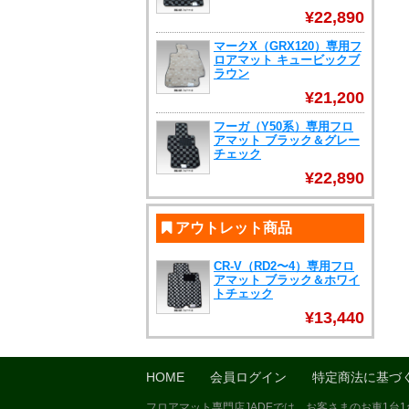
¥22,890
マークX（GRX120）専用フ
ロアマット キュービックブ
ラウン
¥21,200
フーガ（Y50系）専用フロ
アマット ブラック＆グレー
チェック
¥22,890
アウトレット商品
CR-V（RD2〜4）専用フロ
アマット ブラック＆ホワイ
トチェック
¥13,440
HOME
会員ログイン
特定商法に基づ
フロアマット専門店JADEでは、お客さまのお車1台