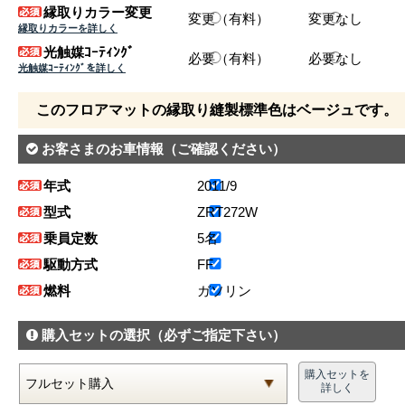
縁取りカラー変更
変更（有料）
変更なし
縁取りカラーを詳しく
光触媒ｺｰﾃｨﾝｸﾞ
必要（有料）
必要なし
光触媒ｺｰﾃｨﾝｸﾞを詳しく
このフロアマットの縁取り縫製標準色はベージュです。
お客さまのお車情報
（ご確認ください）
年式
2011/9
型式
ZRT272W
乗員定数
5名
駆動方式
FF
燃料
ガソリン
購入セットの選択
（必ずご指定下さい）
購入セットを
詳しく