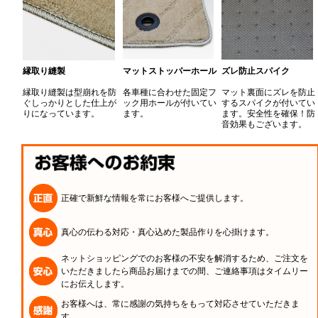
縁取り縫製
マットストッパーホール
ズレ防止スパイク
縁取り縫製は型崩れを防
各車種に合わせた固定フ
マット裏面にズレを防止
ぐしっかりとした仕上が
ック用ホールが付いてい
するスパイクが付いてい
りになっています。
ます。
ます。安全性を確保！防
音効果もございます。
正確で新鮮な情報を常にお客様へご提供します。
真心の伝わる対応・真心込めた製品作りを心掛けます。
ネットショッピングでのお客様の不安を解消するため、ご注文を
いただきましたら商品お届けまでの間、ご連絡事項はタイムリー
にお伝えします。
お客様へは、常に感謝の気持ちをもって対応させていただきま
す。