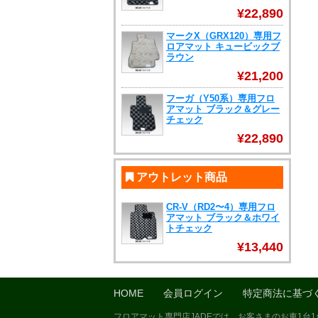
¥22,890
マークX（GRX120）専用フ
ロアマット キュービックブ
ラウン
¥21,200
フーガ（Y50系）専用フロ
アマット ブラック＆グレー
チェック
¥22,890
アウトレット商品
CR-V（RD2〜4）専用フロ
アマット ブラック＆ホワイ
トチェック
¥13,440
HOME
会員ログイン
特定商法に基づ
フロアマット専門店JADEでは、お客さまのお車1台