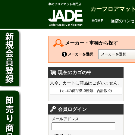
車のフロアマット専門店
カーフロアマッ
アルファード
ヴェルファイア
HOME
当店のコンセ
アリオン
カムリ
メーカー・車種から探す
カローラ アクシオ
メーカーを選択
プレミオ
現在のカゴの中
プリウス
デイズ
只今、カートに商品はございません。
SAI
デイズ ルークス
(カゴの商品数:0種類、合計数:0)
マークX
ジューク
フィット
CT200h
クラウン アスリート
会員ログイン
ノート
シャトル
HS250h
クラウン マジェスタ
メールアドレス
キューブ
オデッセイ
IS
クラウン ロイヤル
マーチ