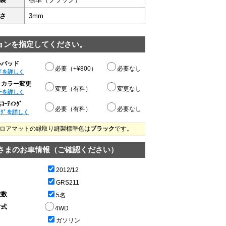
さ
3mm
ョンを指定してください。
ルパッド
必要（+¥800）
必要なし
ドを詳しく
りカラー変更
変更（有料）
変更なし
ーを詳しく
ｰﾃｨﾝｸﾞ
必要（有料）
必要なし
ﾝｸﾞを詳しく
ロアマットの縁取り縫製標準色は
ブラック
です。
さまのお車情報（ご確認ください）
2012/12
GRS211
定数
5名
方式
4WD
ガソリン