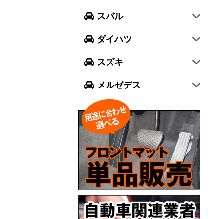
フォレスター
ウェイク
スイフト
スバル
エクシーガ クロスオーバー7
ブーン
ソリオ
Aクラス
ダイハツ
トール
ジムニー
Bクラス
スズキ
ジムニー シエラ
Cクラス
メルゼデス
GLCクラス