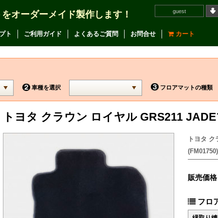
guest
トをオーダーメイド製作します！
プト
ご利用ガイド
よくあるご質問
お問合せ
カート
車種を選択
フロアマットの種類
トヨタ クラウン ロイヤル GRS211 JAD
トヨタ クラ
(FM01750)
販売価格
フロ
縁取り縫