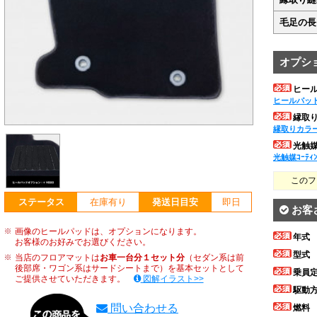
毛足の長
オプシ
ヒー
ヒールパッ
縁取
縁取りカラ
光触媒ｺ
光触媒ｺｰﾃｨ
このフ
ステータス
在庫有り
発送日目安
即日
お客
画像のヒールパッドは、オプションになります。
年式
お客様のお好みでお選びください。
型式
当店のフロアマットは
お車一台分１セット分
（セダン系は前
後部席・ワゴン系はサードシートまで）を基本セットとして
乗員
ご提供させていただきます。
図解イラスト>>
駆動
問い合わせる
燃料