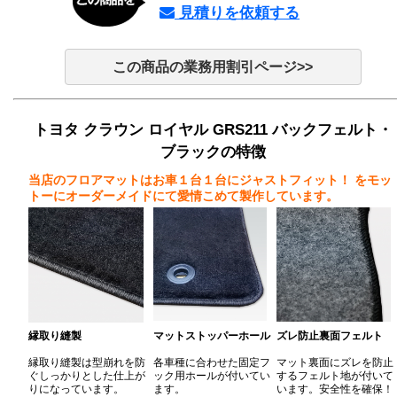
見積りを依頼する
この商品の業務用割引ページ>>
トヨタ クラウン ロイヤル GRS211 バックフェルト・
ブラックの特徴
当店のフロアマットはお車１台１台にジャストフィット！
をモッ
トーにオーダーメイドにて愛情こめて製作しています。
縁取り縫製
マットストッパーホール
ズレ防止裏面フェルト
縁取り縫製は型崩れを防
各車種に合わせた固定フ
マット裏面にズレを防止
ぐしっかりとした仕上が
ック用ホールが付いてい
するフェルト地が付いて
りになっています。
ます。
います。安全性を確保！