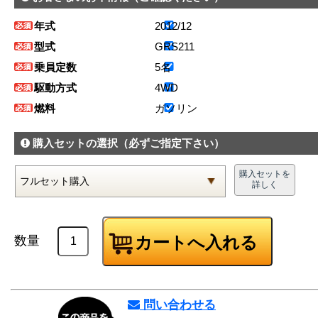
年式
2012/12
型式
GRS211
乗員定数
5名
駆動方式
4WD
燃料
ガソリン
購入セットの選択
（必ずご指定下さい）
購入セットを
詳しく
数量
問い合わせる