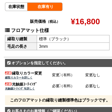
在庫状態
在庫有り
¥16,800
販売価格
（税込）
フロアマット仕様
縁取り縫製
標準（ブラック）
毛足の長さ
3mm
オプションを指定してください。
縁取りカラー変更
変更（有料）
変更なし
縁取りカラーを詳しく
光触媒ｺｰﾃｨﾝｸﾞ
必要（有料）
必要なし
光触媒ｺｰﾃｨﾝｸﾞを詳しく
このフロアマットの縁取り縫製標準色はブラックです。
お客さまのお車情報
（ご確認ください）