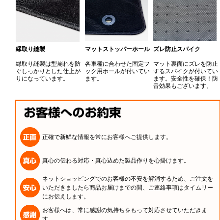
縁取り縫製
マットストッパーホール
ズレ防止スパイク
縁取り縫製は型崩れを防
各車種に合わせた固定フ
マット裏面にズレを防止
ぐしっかりとした仕上が
ック用ホールが付いてい
するスパイクが付いてい
りになっています。
ます。
ます。安全性を確保！防
音効果もございます。
正確で新鮮な情報を常にお客様へご提供します。
真心の伝わる対応・真心込めた製品作りを心掛けます。
ネットショッピングでのお客様の不安を解消するため、ご注文を
いただきましたら商品お届けまでの間、ご連絡事項はタイムリー
にお伝えします。
お客様へは、常に感謝の気持ちをもって対応させていただきま
す。