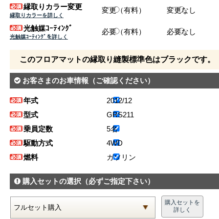
縁取りカラー変更
変更（有料）
変更なし
縁取りカラーを詳しく
光触媒ｺｰﾃｨﾝｸﾞ
必要（有料）
必要なし
光触媒ｺｰﾃｨﾝｸﾞを詳しく
このフロアマットの縁取り縫製標準色はブラックです。
お客さまのお車情報
（ご確認ください）
年式
2012/12
型式
GRS211
乗員定数
5名
駆動方式
4WD
燃料
ガソリン
購入セットの選択
（必ずご指定下さい）
購入セットを
詳しく