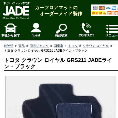
車のフロアマット専門店
カーフロアマットの
オーダーメイド製作
車種から探す
guest
商品検索
CONTACT
メニュー
HOME
»
商品
»
商品ジャンル
»
国産車
»
トヨタ
»
クラウン ロイヤル
»
トヨタ クラウン ロイヤル GRS211 JADEライン・ブラック
トヨタ クラウン ロイヤル GRS211 JADEライ
ン・ブラック