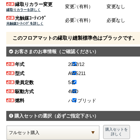
縁取りカラー変更
変更（有料）
変更なし
縁取りカラーを詳しく
光触媒ｺｰﾃｨﾝｸﾞ
必要（有料）
必要なし
光触媒ｺｰﾃｨﾝｸﾞを詳しく
このフロアマットの縁取り縫製標準色はブラックです。
お客さまのお車情報
（ご確認ください）
年式
2012/12
型式
AWS211
乗員定数
5名
駆動方式
4WD
燃料
ハイブリッド
購入セットの選択
（必ずご指定下さい）
購入セットを
詳しく