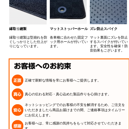
縁取り縫製
マットストッパーホール
ズレ防止スパイク
縁取り縫製は型崩れを防
各車種に合わせた固定フ
マット裏面にズレを防止
ぐしっかりとした仕上が
ック用ホールが付いてい
するスパイクが付いてい
りになっています。
ます。
ます。安全性を確保！防
音効果もございます。
正確で新鮮な情報を常にお客様へご提供します。
真心の伝わる対応・真心込めた製品作りを心掛けます。
ネットショッピングでのお客様の不安を解消するため、ご注文を
いただきましたら商品お届けまでの間、ご連絡事項はタイムリー
にお伝えします。
お客様へは、常に感謝の気持ちをもって対応させていただきま
す。