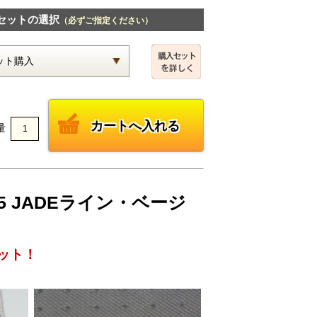
セットの選択
（必ずご指定ください）
量
5 JADEライン・ベージ
ット！