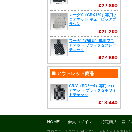
¥22,890
マークX（GRX120）専用フ
ロアマット キュービックブ
ラウン
¥21,200
フーガ（Y50系）専用フロ
アマット ブラック＆グレー
チェック
¥22,890
アウトレット商品
CR-V（RD2〜4）専用フロ
アマット ブラック＆ホワイ
トチェック
¥13,440
HOME
会員ログイン
特定商法に基づ
フロアマット専門店JADEでは、お客さまのお車1台