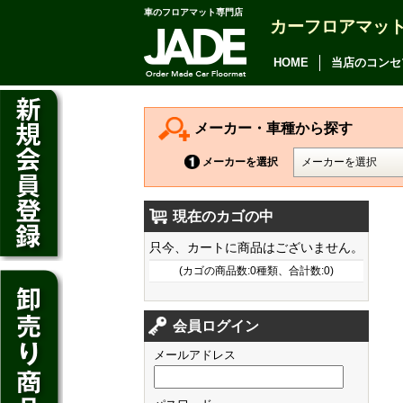
車のフロアマット専門店
カーフロアマッ
アルファード
ヴェルファイア
HOME
当店のコンセ
アリオン
カムリ
メーカー・車種から探す
カローラ アクシオ
メーカーを選択
プレミオ
現在のカゴの中
プリウス
デイズ
只今、カートに商品はございません。
SAI
デイズ ルークス
(カゴの商品数:0種類、合計数:0)
マークX
ジューク
フィット
CT200h
クラウン アスリート
会員ログイン
ノート
シャトル
HS250h
クラウン マジェスタ
メールアドレス
キューブ
オデッセイ
IS
クラウン ロイヤル
マーチ