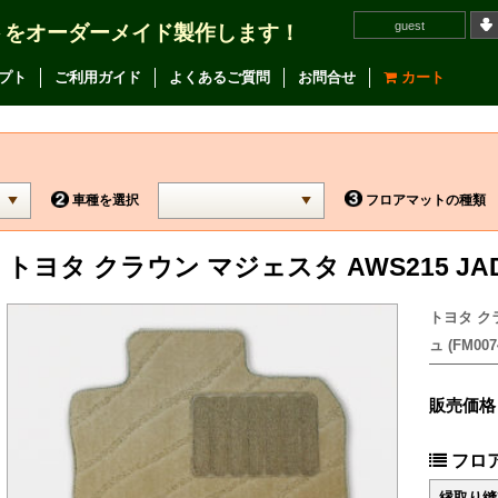
guest
トをオーダーメイド製作します！
プト
ご利用ガイド
よくあるご質問
お問合せ
カート
車種を選択
フロアマットの種類
トヨタ クラウン マジェスタ AWS215 
トヨタ ク
ュ (FM007
販売価格
フロ
縁取り縫