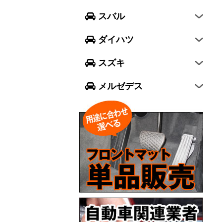
フォレスター
ウェイク
スイフト
スバル
エクシーガ クロスオーバー7
ブーン
ソリオ
Aクラス
ダイハツ
トール
ジムニー
Bクラス
スズキ
ジムニー シエラ
Cクラス
メルゼデス
GLCクラス