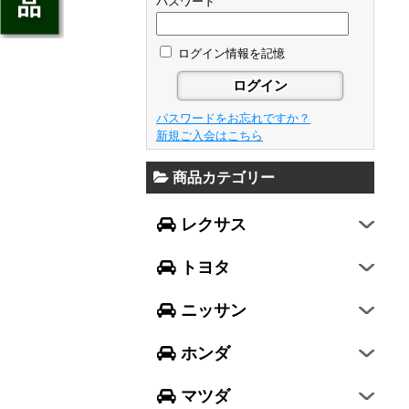
ジェイド
パスワード
GS
フレア
アベンシス
ウイングロード
フリード
GS F
フレアワゴン
カローラ フィールダー
ログイン情報を記憶
セレナ
ステップワゴン
NX
フレアクロスオーバー
プリウスα
エルグランド
N-ONE
RX
キャロル
FJクルーザー
パスワードをお忘れですか？
エクストレイル
N-BOX
LX570
新規ご入会はこちら
デミオ
CH-R
レガシィ B4
シルフィ
N-BOX SLASH
RC
アクセラ スポーツ
商品カテゴリー
ハリアー
レガシィ アウトバック
ティアナ
ミラ イース
N-BOX+
RC F
ワゴンR
アクセラ セダン
ランドクルーザー
WRX S4
スカイライン
レクサス
ミラ
N-WGN
LC
ワゴンR スティングレー
アテンザ セダン
ランドクルーザープラド
WRX STI
フーガ
ミラ ココア
グレイス
トヨタ
スペーシア
アテンザ ワゴン
86
レヴォーグ
フェアレディZ
キャスト
アコード
ハスラー
CX-3
ニッサン
インプレッサ スポーツ
GT-R
ムーヴ
レジェンド
ラパン
CX-5
インプレッサ G4
ホンダ
ムーヴ キャンバス
ヴェゼル
アルト
プレマシー
SUBARU XV
タント
マツダ
エヴリィワゴン
ビアンテ