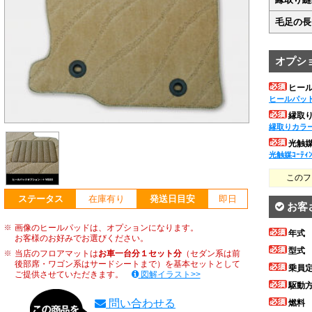
毛足の長
オプシ
ヒー
ヒールパッ
縁取
縁取りカラ
光触媒ｺ
光触媒ｺｰﾃｨ
このフ
ステータス
在庫有り
発送日目安
即日
お客
画像のヒールパッドは、オプションになります。
年式
お客様のお好みでお選びください。
型式
当店のフロアマットは
お車一台分１セット分
（セダン系は前
後部席・ワゴン系はサードシートまで）を基本セットとして
乗員
ご提供させていただきます。
図解イラスト>>
駆動
問い合わせる
燃料