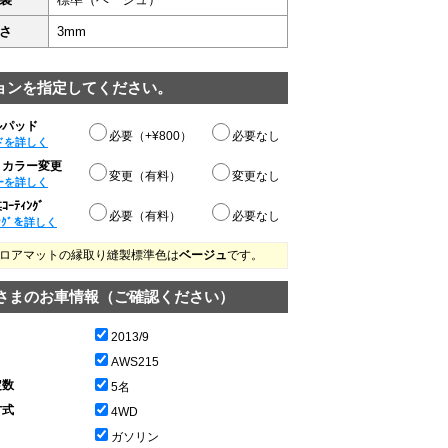
さ
3mm
ョンを指定してください。
ルパッド
必要（+¥800）
必要なし
ドを詳しく
りカラー変更
変更（有料）
変更なし
ーを詳しく
ｰﾃｨﾝｸﾞ
必要（有料）
必要なし
ﾝｸﾞを詳しく
ロアマットの縁取り縫製標準色は
ベージュ
です。
さまのお車情報（ご確認ください）
2013/9
AWS215
定数
5名
方式
4WD
ガソリン