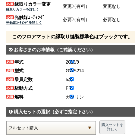
縁取りカラー変更
変更（有料）
変更なし
縁取りカラーを詳しく
光触媒ｺｰﾃｨﾝｸﾞ
必要（有料）
必要なし
光触媒ｺｰﾃｨﾝｸﾞを詳しく
このフロアマットの縁取り縫製標準色はブラックです。
お客さまのお車情報
（ご確認ください）
年式
2013/9
型式
GWS214
乗員定数
5名
駆動方式
FR
燃料
ガソリン
購入セットの選択
（必ずご指定下さい）
購入セットを
詳しく