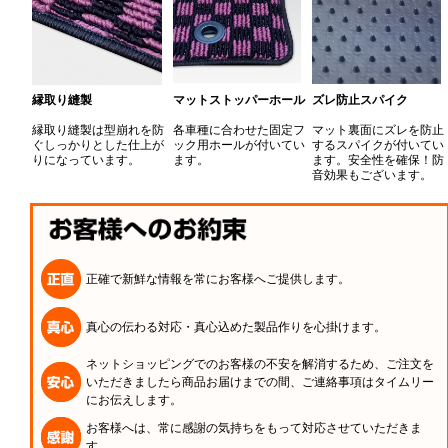
縁取り縫製
マットストッパーホール
ズレ防止スパイク
縁取り縫製は型崩れを防
各車種に合わせた固定フ
マット裏面にズレを防止
ぐしっかりとした仕上が
ック用ホールが付いてい
するスパイクが付いてい
りになっています。
ます。
ます。安全性を確保！防
音効果もございます。
正確で新鮮な情報を常にお客様へご提供します。
真心の伝わる対応・真心込めた製品作りを心掛けます。
ネットショッピングでのお客様の不安を解消するため、ご注文を
いただきましたら商品お届けまでの間、ご連絡事項はタイムリー
にお伝えします。
お客様へは、常に感謝の気持ちをもって対応させていただきま
す。