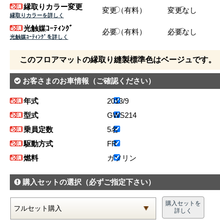
縁取りカラー変更
変更（有料）
変更なし
縁取りカラーを詳しく
光触媒ｺｰﾃｨﾝｸﾞ
必要（有料）
必要なし
光触媒ｺｰﾃｨﾝｸﾞを詳しく
このフロアマットの縁取り縫製標準色はベージュです。
お客さまのお車情報
（ご確認ください）
年式
2013/9
型式
GWS214
乗員定数
5名
駆動方式
FR
燃料
ガソリン
購入セットの選択
（必ずご指定下さい）
購入セットを
詳しく