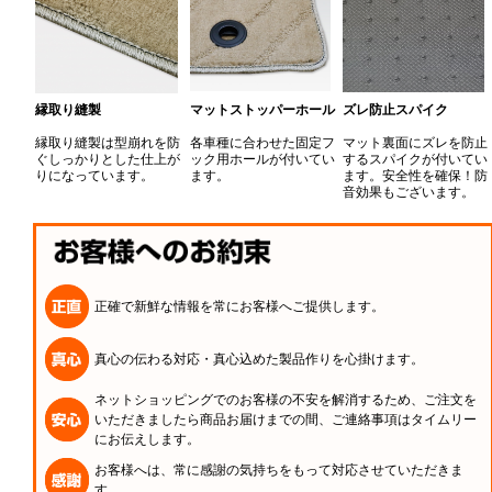
縁取り縫製
マットストッパーホール
ズレ防止スパイク
縁取り縫製は型崩れを防
各車種に合わせた固定フ
マット裏面にズレを防止
ぐしっかりとした仕上が
ック用ホールが付いてい
するスパイクが付いてい
りになっています。
ます。
ます。安全性を確保！防
音効果もございます。
正確で新鮮な情報を常にお客様へご提供します。
真心の伝わる対応・真心込めた製品作りを心掛けます。
ネットショッピングでのお客様の不安を解消するため、ご注文を
いただきましたら商品お届けまでの間、ご連絡事項はタイムリー
にお伝えします。
お客様へは、常に感謝の気持ちをもって対応させていただきま
す。