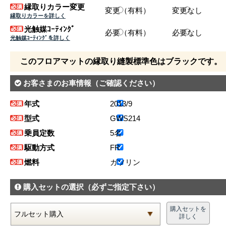
縁取りカラー変更
変更（有料）
変更なし
縁取りカラーを詳しく
光触媒ｺｰﾃｨﾝｸﾞ
必要（有料）
必要なし
光触媒ｺｰﾃｨﾝｸﾞを詳しく
このフロアマットの縁取り縫製標準色はブラックです。
お客さまのお車情報
（ご確認ください）
年式
2013/9
型式
GWS214
乗員定数
5名
駆動方式
FR
燃料
ガソリン
購入セットの選択
（必ずご指定下さい）
購入セットを
詳しく