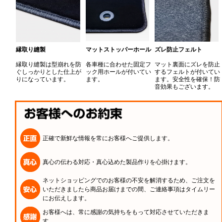
縁取り縫製
マットストッパーホール
ズレ防止フェルト
縁取り縫製は型崩れを防
各車種に合わせた固定フ
マット裏面にズレを防止
ぐしっかりとした仕上が
ック用ホールが付いてい
するフェルトが付いてい
りになっています。
ます。
ます。安全性を確保！防
音効果もございます。
正確で新鮮な情報を常にお客様へご提供します。
真心の伝わる対応・真心込めた製品作りを心掛けます。
ネットショッピングでのお客様の不安を解消するため、ご注文を
いただきましたら商品お届けまでの間、ご連絡事項はタイムリー
にお伝えします。
お客様へは、常に感謝の気持ちをもって対応させていただきま
す。