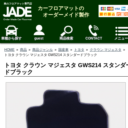
車のフロアマット専門店
カーフロアマットの
オーダーメイド製作
車種から探す
guest
商品検索
CONTACT
メニュー
HOME
»
商品
»
商品ジャンル
»
国産車
»
トヨタ
»
クラウン マジェスタ
»
トヨタ クラウン マジェスタ GWS214 スタンダードブラック
トヨタ クラウン マジェスタ GWS214 スタンダ
ドブラック