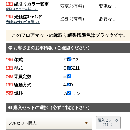
縁取りカラー変更
変更（有料）
変更なし
縁取りカラーを詳しく
光触媒ｺｰﾃｨﾝｸﾞ
必要（有料）
必要なし
光触媒ｺｰﾃｨﾝｸﾞを詳しく
このフロアマットの縁取り縫製標準色はブラックです。
お客さまのお車情報
（ご確認ください）
年式
2012/12
型式
GRS211
乗員定数
5名
駆動方式
4WD
燃料
ガソリン
購入セットの選択
（必ずご指定下さい）
購入セットを
詳しく