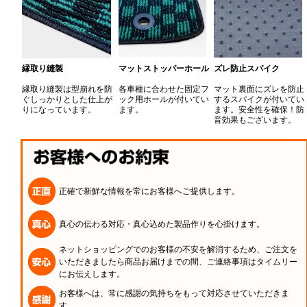
縁取り縫製
マットストッパーホール
ズレ防止スパイク
縁取り縫製は型崩れを防
各車種に合わせた固定フ
マット裏面にズレを防止
ぐしっかりとした仕上が
ック用ホールが付いてい
するスパイクが付いてい
りになっています。
ます。
ます。安全性を確保！防
音効果もございます。
正確で新鮮な情報を常にお客様へご提供します。
真心の伝わる対応・真心込めた製品作りを心掛けます。
ネットショッピングでのお客様の不安を解消するため、ご注文を
いただきましたら商品お届けまでの間、ご連絡事項はタイムリー
にお伝えします。
お客様へは、常に感謝の気持ちをもって対応させていただきま
す。