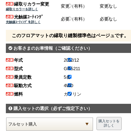
縁取りカラー変更
変更（有料）
変更なし
縁取りカラーを詳しく
光触媒ｺｰﾃｨﾝｸﾞ
必要（有料）
必要なし
光触媒ｺｰﾃｨﾝｸﾞを詳しく
このフロアマットの縁取り縫製標準色はベージュです。
お客さまのお車情報
（ご確認ください）
年式
2012/12
型式
GRS211
乗員定数
5名
駆動方式
4WD
燃料
ガソリン
購入セットの選択
（必ずご指定下さい）
購入セットを
詳しく