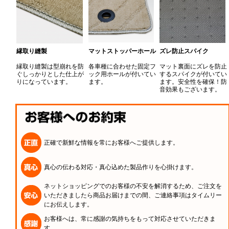
縁取り縫製
マットストッパーホール
ズレ防止スパイク
縁取り縫製は型崩れを防
各車種に合わせた固定フ
マット裏面にズレを防止
ぐしっかりとした仕上が
ック用ホールが付いてい
するスパイクが付いてい
りになっています。
ます。
ます。安全性を確保！防
音効果もございます。
正確で新鮮な情報を常にお客様へご提供します。
真心の伝わる対応・真心込めた製品作りを心掛けます。
ネットショッピングでのお客様の不安を解消するため、ご注文を
いただきましたら商品お届けまでの間、ご連絡事項はタイムリー
にお伝えします。
お客様へは、常に感謝の気持ちをもって対応させていただきま
す。