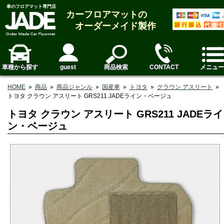
車のフロアマット専門店
カーフロアマットの
オーダーメイド製作
車種から探す
guest
商品検索
CONTACT
メニュー
HOME
»
商品
»
商品ジャンル
»
国産車
»
トヨタ
»
クラウン アスリート
»
トヨタ クラウン アスリート GRS211 JADEライン・ベージュ
トヨタ クラウン アスリート GRS211 JADEライ
ン・ベージュ