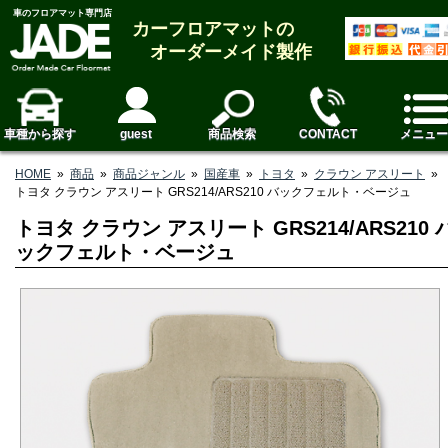
車のフロアマット専門店
カーフロアマットの
オーダーメイド製作
車種から探す
guest
商品検索
CONTACT
メニュー
HOME
»
商品
»
商品ジャンル
»
国産車
»
トヨタ
»
クラウン アスリート
»
トヨタ クラウン アスリート GRS214/ARS210 バックフェルト・ベージュ
トヨタ クラウン アスリート GRS214/ARS210 
ックフェルト・ベージュ