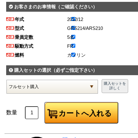
お客さまのお車情報
（ご確認ください）
年式
2012/12
型式
GRS214/ARS210
乗員定数
5名
駆動方式
FR
燃料
ガソリン
購入セットの選択
（必ずご指定下さい）
購入セットを
詳しく
数量