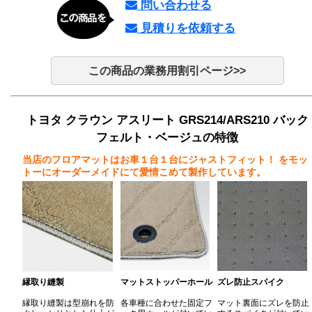
問い合わせる
見積りを依頼する
この商品の業務用割引ページ>>
トヨタ クラウン アスリート GRS214/ARS210 バック
フェルト・ベージュの特徴
当店のフロアマットはお車１台１台にジャストフィット！
をモッ
トーにオーダーメイドにて愛情こめて製作しています。
縁取り縫製
マットストッパーホール
ズレ防止スパイク
縁取り縫製は型崩れを防
各車種に合わせた固定フ
マット裏面にズレを防止