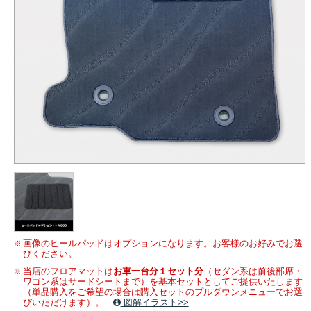
画像のヒールパッドはオプションになります。お客様のお好みでお選
びください。
当店のフロアマットは
お車一台分１セット分
（セダン系は前後部席・
ワゴン系はサードシートまで）を基本セットとしてご提供いたします
（単品購入をご希望の場合は購入セットのプルダウンメニューでお選
びいただけます）。
図解イラスト>>