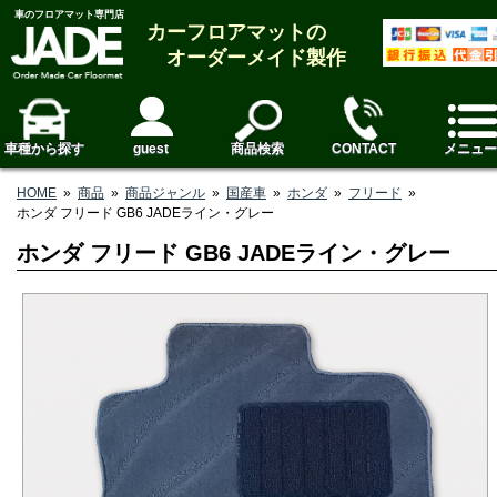
車のフロアマット専門店
カーフロアマットの
オーダーメイド製作
車種から探す
guest
商品検索
CONTACT
メニュー
HOME
»
商品
»
商品ジャンル
»
国産車
»
ホンダ
»
フリード
»
ホンダ フリード GB6 JADEライン・グレー
ホンダ フリード GB6 JADEライン・グレー