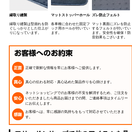
縁取り縫製
マットストッパーホール
ズレ防止フェルト
縁取り縫製は型崩れを防
各車種に合わせた固定フ
マット裏面にズレを防止
ぐしっかりとした仕上が
ック用ホールが付いてい
するフェルトが付いてい
りになっています。
ます。
ます。安全性を確保！防
音効果もございます。
正確で新鮮な情報を常にお客様へご提供します。
真心の伝わる対応・真心込めた製品作りを心掛けます。
ネットショッピングでのお客様の不安を解消するため、ご注文を
いただきましたら商品お届けまでの間、ご連絡事項はタイムリー
にお伝えします。
お客様へは、常に感謝の気持ちをもって対応させていただきま
す。