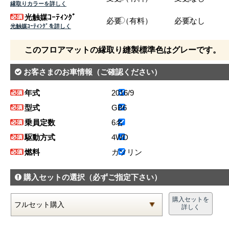
縁取りカラーを詳しく
光触媒ｺｰﾃｨﾝｸﾞ
必要（有料）
必要なし
光触媒ｺｰﾃｨﾝｸﾞを詳しく
このフロアマットの縁取り縫製標準色はグレーです。
お客さまのお車情報
（ご確認ください）
年式
2016/9
型式
GB6
乗員定数
6名
駆動方式
4WD
燃料
ガソリン
購入セットの選択
（必ずご指定下さい）
購入セットを
詳しく