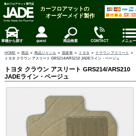
車のフロアマット専門店
カーフロアマットの
オーダーメイド製作
車種から探す
guest
商品検索
CONTACT
メニュー
HOME
»
商品
»
商品ジャンル
»
国産車
»
トヨタ
»
クラウン アスリート
»
トヨタ クラウン アスリート GRS214/ARS210 JADEライン・ベージュ
トヨタ クラウン アスリート GRS214/ARS210
JADEライン・ベージュ