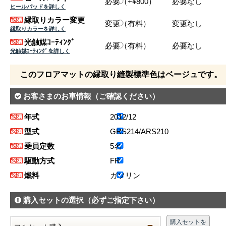
必要（+¥800）
必要なし
ヒールパッドを詳しく
縁取りカラー変更
変更（有料）
変更なし
縁取りカラーを詳しく
光触媒ｺｰﾃｨﾝｸﾞ
必要（有料）
必要なし
光触媒ｺｰﾃｨﾝｸﾞを詳しく
このフロアマットの縁取り縫製標準色はベージュです。
お客さまのお車情報
（ご確認ください）
年式
2012/12
型式
GRS214/ARS210
乗員定数
5名
駆動方式
FR
燃料
ガソリン
購入セットの選択
（必ずご指定下さい）
購入セットを