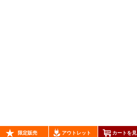
当サイトはあなたのブラウザとWEBサーバとの通信
をSSL暗号化により、第三者によるデータ盗聴を防ぎ
安全に送受信できます。
copyrights (c) JADE All Rights Reserved.
限定販売
アウトレット
カートを見