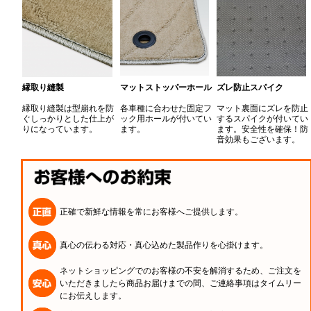
縁取り縫製
マットストッパーホール
ズレ防止スパイク
縁取り縫製は型崩れを防
各車種に合わせた固定フ
マット裏面にズレを防止
ぐしっかりとした仕上が
ック用ホールが付いてい
するスパイクが付いてい
りになっています。
ます。
ます。安全性を確保！防
音効果もございます。
正確で新鮮な情報を常にお客様へご提供します。
真心の伝わる対応・真心込めた製品作りを心掛けます。
ネットショッピングでのお客様の不安を解消するため、ご注文を
いただきましたら商品お届けまでの間、ご連絡事項はタイムリー
にお伝えします。