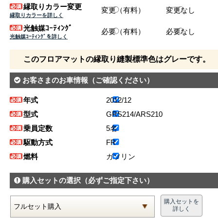
縁取りカラー変更
変更（有料）
変更なし
縁取りカラーを詳しく
光触媒ｺｰﾃｨﾝｸﾞ
必要（有料）
必要なし
光触媒ｺｰﾃｨﾝｸﾞを詳しく
このフロアマットの縁取り縫製標準色はグレーです。
お客さまのお車情報
（ご確認ください）
年式
2012/12
型式
GRS214/ARS210
乗員定数
5名
駆動方式
FR
燃料
ガソリン
購入セットの選択
（必ずご指定下さい）
購入セットを
詳しく