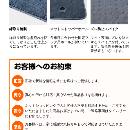
縁取り縫製
マットストッパーホール
ズレ防止スパイク
縁取り縫製は型崩れを防
各車種に合わせた固定フ
マット裏面にズレを防止
ぐしっかりとした仕上が
ック用ホールが付いてい
するスパイクが付いてい
りになっています。
ます。
ます。安全性を確保！防
音効果もございます。
正確で新鮮な情報を常にお客様へご提供します。
真心の伝わる対応・真心込めた製品作りを心掛けます。
ネットショッピングでのお客様の不安を解消するため、ご注文を
いただきましたら商品お届けまでの間、ご連絡事項はタイムリー
にお伝えします。
お客様へは、常に感謝の気持ちをもって対応させていただきま
す。