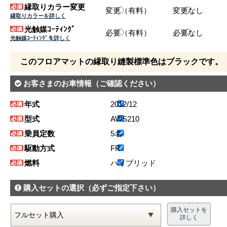
縁取りカラー変更
変更（有料）
変更なし
縁取りカラーを詳しく
光触媒ｺｰﾃｨﾝｸﾞ
必要（有料）
必要なし
光触媒ｺｰﾃｨﾝｸﾞを詳しく
このフロアマットの縁取り縫製標準色はブラックです。
お客さまのお車情報
（ご確認ください）
年式
2012/12
型式
AWS210
乗員定数
5名
駆動方式
FR
燃料
ハイブリッド
購入セットの選択
（必ずご指定下さい）
購入セットを
詳しく