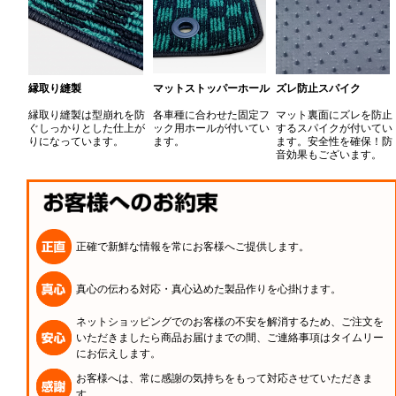
縁取り縫製
マットストッパーホール
ズレ防止スパイク
縁取り縫製は型崩れを防
各車種に合わせた固定フ
マット裏面にズレを防止
ぐしっかりとした仕上が
ック用ホールが付いてい
するスパイクが付いてい
りになっています。
ます。
ます。安全性を確保！防
音効果もございます。
正確で新鮮な情報を常にお客様へご提供します。
真心の伝わる対応・真心込めた製品作りを心掛けます。
ネットショッピングでのお客様の不安を解消するため、ご注文を
いただきましたら商品お届けまでの間、ご連絡事項はタイムリー
にお伝えします。
お客様へは、常に感謝の気持ちをもって対応させていただきま
す。