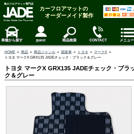
車のフロアマット専門店
カーフロアマットの
オーダーメイド製作
車種から探す
guest
商品検索
CONTACT
メニュー
HOME
»
商品
»
商品ジャンル
»
国産車
»
トヨタ
»
マークX
»
トヨタ マークX GRX135 JADEチェック・ブラック＆グレー
トヨタ マークX GRX135 JADEチェック・ブラ
ク＆グレー