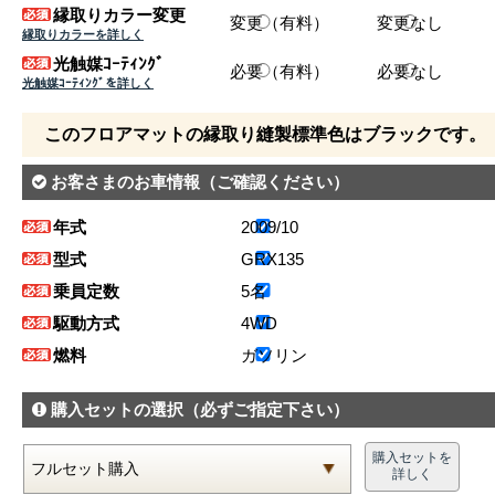
縁取りカラー変更
変更（有料）
変更なし
縁取りカラーを詳しく
光触媒ｺｰﾃｨﾝｸﾞ
必要（有料）
必要なし
光触媒ｺｰﾃｨﾝｸﾞを詳しく
このフロアマットの縁取り縫製標準色はブラックです。
お客さまのお車情報
（ご確認ください）
年式
2009/10
型式
GRX135
乗員定数
5名
駆動方式
4WD
燃料
ガソリン
購入セットの選択
（必ずご指定下さい）
購入セットを
詳しく