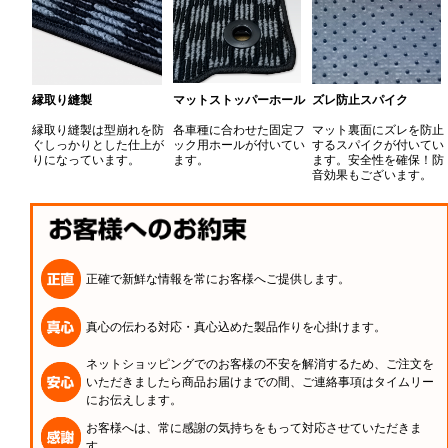
縁取り縫製
マットストッパーホール
ズレ防止スパイク
縁取り縫製は型崩れを防
各車種に合わせた固定フ
マット裏面にズレを防止
ぐしっかりとした仕上が
ック用ホールが付いてい
するスパイクが付いてい
りになっています。
ます。
ます。安全性を確保！防
音効果もございます。
正確で新鮮な情報を常にお客様へご提供します。
真心の伝わる対応・真心込めた製品作りを心掛けます。
ネットショッピングでのお客様の不安を解消するため、ご注文を
いただきましたら商品お届けまでの間、ご連絡事項はタイムリー
にお伝えします。
お客様へは、常に感謝の気持ちをもって対応させていただきま
す。