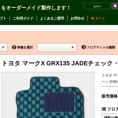
guest
トをオーダーメイド製作します！
プト
ご利用ガイド
よくあるご質問
お問合せ
カート
車種を選択
フロアマットの種類
トヨタ マークX GRX135 JADEチェ
トヨタ マ
ーン (FM01
販売価格
フロ
縁取り縫