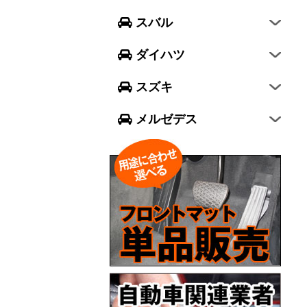
フォレスター
ウェイク
スイフト
スバル
エクシーガ クロスオーバー7
ブーン
ソリオ
Aクラス
ダイハツ
トール
ジムニー
Bクラス
スズキ
ジムニー シエラ
Cクラス
メルゼデス
GLCクラス