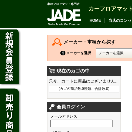
車のフロアマット専門店
カーフロアマッ
アルファード
ヴェルファイア
HOME
当店のコンセ
アリオン
カムリ
メーカー・車種から探す
カローラ アクシオ
メーカーを選択
プレミオ
現在のカゴの中
プリウス
デイズ
只今、カートに商品はございません。
SAI
デイズ ルークス
(カゴの商品数:0種類、合計数:0)
マークX
ジューク
フィット
CT200h
クラウン アスリート
会員ログイン
ノート
シャトル
HS250h
クラウン マジェスタ
メールアドレス
キューブ
オデッセイ
IS
クラウン ロイヤル
マーチ