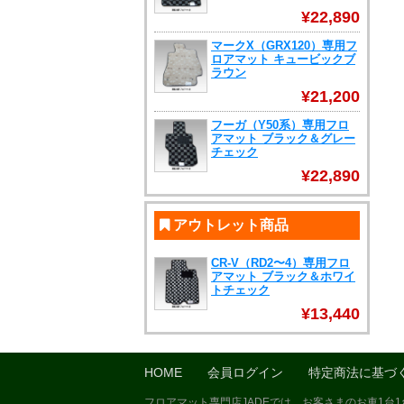
¥22,890
マークX（GRX120）専用フ
ロアマット キュービックブ
ラウン
¥21,200
フーガ（Y50系）専用フロ
アマット ブラック＆グレー
チェック
¥22,890
アウトレット商品
CR-V（RD2〜4）専用フロ
アマット ブラック＆ホワイ
トチェック
¥13,440
HOME
会員ログイン
特定商法に基づ
フロアマット専門店JADEでは、お客さまのお車1台