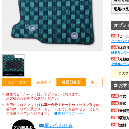
毛足の長
オプシ
ヒー
ヒールパッ
縁取
縁取りカラ
光触媒ｺ
光触媒ｺｰﾃｨ
このフ
ステータス
在庫有り
発送日目安
即日
お客
画像のヒールパッドは、オプションになります。
年式
お客様のお好みでお選びください。
型式
当店のフロアマットは
お車一台分１セット分
（セダン系は前
後部席・ワゴン系はサードシートまで）を基本セットとして
乗員
ご提供させていただきます。
図解イラスト>>
駆動
問い合わせる
燃料