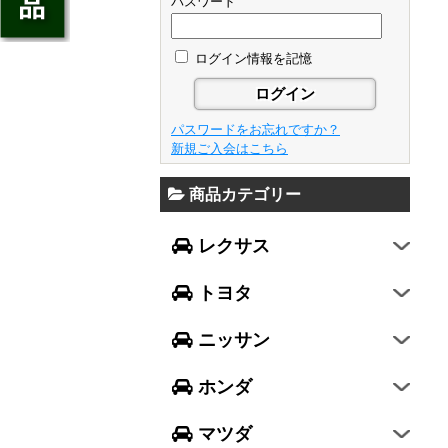
ジェイド
パスワード
GS
フレア
アベンシス
ウイングロード
フリード
GS F
フレアワゴン
カローラ フィールダー
ログイン情報を記憶
セレナ
ステップワゴン
NX
フレアクロスオーバー
プリウスα
エルグランド
N-ONE
RX
キャロル
FJクルーザー
パスワードをお忘れですか？
エクストレイル
N-BOX
LX570
新規ご入会はこちら
デミオ
CH-R
レガシィ B4
シルフィ
N-BOX SLASH
RC
アクセラ スポーツ
商品カテゴリー
ハリアー
レガシィ アウトバック
ティアナ
ミラ イース
N-BOX+
RC F
ワゴンR
アクセラ セダン
ランドクルーザー
WRX S4
スカイライン
レクサス
ミラ
N-WGN
LC
ワゴンR スティングレー
アテンザ セダン
ランドクルーザープラド
WRX STI
フーガ
ミラ ココア
グレイス
トヨタ
スペーシア
アテンザ ワゴン
86
レヴォーグ
フェアレディZ
キャスト
アコード
ハスラー
CX-3
ニッサン
インプレッサ スポーツ
GT-R
ムーヴ
レジェンド
ラパン
CX-5
インプレッサ G4
ホンダ
ムーヴ キャンバス
ヴェゼル
アルト
プレマシー
SUBARU XV
タント
マツダ
エヴリィワゴン
ビアンテ