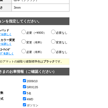
さ
3mm
ョンを指定してください。
ルパッド
必要（+¥800）
必要なし
ドを詳しく
りカラー変更
変更（有料）
変更なし
ーを詳しく
ｰﾃｨﾝｸﾞ
必要（有料）
必要なし
ﾝｸﾞを詳しく
ロアマットの縁取り縫製標準色は
ブラック
です。
さまのお車情報（ご確認ください）
2009/10
GRX135
定数
5名
方式
4WD
ガソリン