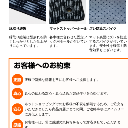
縁取り縫製
マットストッパーホール
ズレ防止スパイク
縁取り縫製は型崩れを防
各車種に合わせた固定フ
マット裏面にズレを防止
ぐしっかりとした仕上が
ック用ホールが付いてい
するスパイクが付いてい
りになっています。
ます。
ます。安全性を確保！防
音効果もございます。
正確で新鮮な情報を常にお客様へご提供します。
真心の伝わる対応・真心込めた製品作りを心掛けます。
ネットショッピングでのお客様の不安を解消するため、ご注文を
いただきましたら商品お届けまでの間、ご連絡事項はタイムリー
にお伝えします。
お客様へは、常に感謝の気持ちをもって対応させていただきま
す。