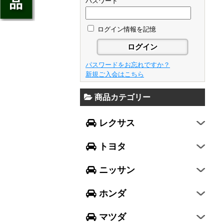
ジェイド
パスワード
GS
フレア
アベンシス
ウイングロード
フリード
GS F
フレアワゴン
カローラ フィールダー
ログイン情報を記憶
セレナ
ステップワゴン
NX
フレアクロスオーバー
プリウスα
エルグランド
N-ONE
RX
キャロル
FJクルーザー
パスワードをお忘れですか？
エクストレイル
N-BOX
LX570
新規ご入会はこちら
デミオ
CH-R
レガシィ B4
シルフィ
N-BOX SLASH
RC
アクセラ スポーツ
商品カテゴリー
ハリアー
レガシィ アウトバック
ティアナ
ミラ イース
N-BOX+
RC F
ワゴンR
アクセラ セダン
ランドクルーザー
WRX S4
スカイライン
レクサス
ミラ
N-WGN
LC
ワゴンR スティングレー
アテンザ セダン
ランドクルーザープラド
WRX STI
フーガ
ミラ ココア
グレイス
トヨタ
スペーシア
アテンザ ワゴン
86
レヴォーグ
フェアレディZ
キャスト
アコード
ハスラー
CX-3
ニッサン
インプレッサ スポーツ
GT-R
ムーヴ
レジェンド
ラパン
CX-5
インプレッサ G4
ホンダ
ムーヴ キャンバス
ヴェゼル
アルト
プレマシー
SUBARU XV
タント
マツダ
エヴリィワゴン
ビアンテ