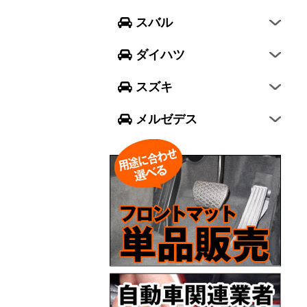
フォレスター
ウェイク
スイフト
スバル
エクシーガ クロスオーバー7
ブーン
ソリオ
Aクラス
ダイハツ
トール
ジムニー
Bクラス
スズキ
ジムニー シエラ
Cクラス
メルゼデス
GLCクラス