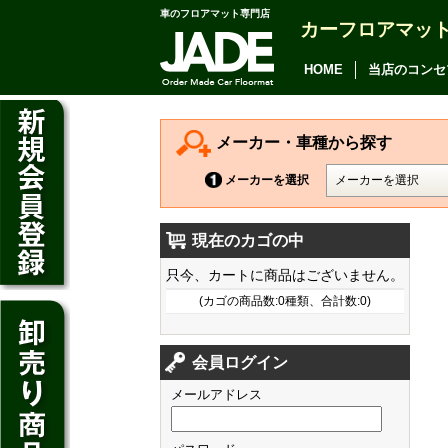
車のフロアマット専門店
カーフロアマッ
アルファード
ヴェルファイア
HOME
当店のコンセ
アリオン
カムリ
メーカー・車種から探す
カローラ アクシオ
メーカーを選択
プレミオ
現在のカゴの中
プリウス
デイズ
只今、カートに商品はございません。
SAI
デイズ ルークス
(カゴの商品数:0種類、合計数:0)
マークX
ジューク
フィット
CT200h
クラウン アスリート
会員ログイン
ノート
シャトル
HS250h
クラウン マジェスタ
メールアドレス
キューブ
オデッセイ
IS
クラウン ロイヤル
マーチ