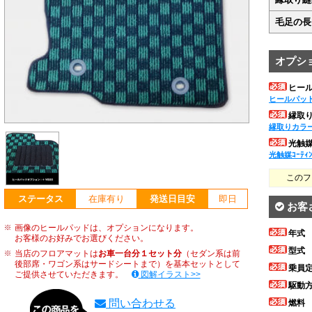
毛足の長
オプシ
ヒー
ヒールパッ
縁取
縁取りカラ
光触媒ｺ
光触媒ｺｰﾃｨ
このフ
ステータス
在庫有り
発送日目安
即日
お客
画像のヒールパッドは、オプションになります。
年式
お客様のお好みでお選びください。
型式
当店のフロアマットは
お車一台分１セット分
（セダン系は前
後部席・ワゴン系はサードシートまで）を基本セットとして
乗員
ご提供させていただきます。
図解イラスト>>
駆動
問い合わせる
燃料