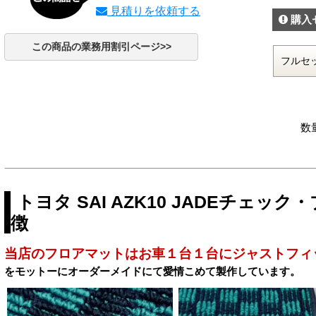
見積りを依頼する
購入
この商品の業務用割引ページ>>
数
トヨタ SAI AZK10 JADEチェ
徴
当店のフロアマットはお車１台１台にジャストフィ
をモットーにオーダーメイドにて愛情こめて製作しています。