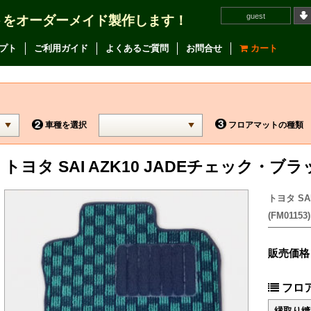
guest
トをオーダーメイド製作します！
プト
ご利用ガイド
よくあるご質問
お問合せ
カート
車種を選択
フロアマットの種類
トヨタ SAI AZK10 JADEチェック・
トヨタ SA
(FM01153)
販売価格
フロ
縁取り縫