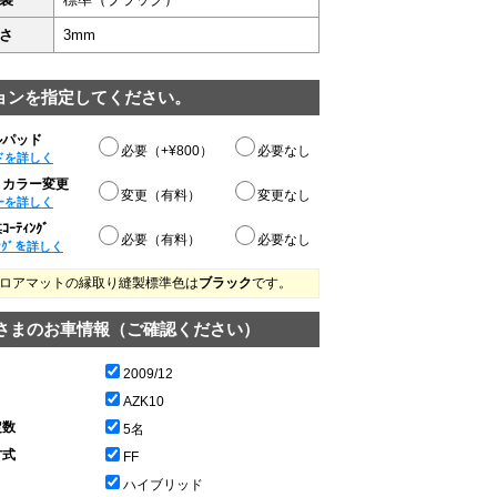
さ
3mm
ョンを指定してください。
ルパッド
必要（+¥800）
必要なし
ドを詳しく
りカラー変更
変更（有料）
変更なし
ーを詳しく
ｰﾃｨﾝｸﾞ
必要（有料）
必要なし
ﾝｸﾞを詳しく
ロアマットの縁取り縫製標準色は
ブラック
です。
さまのお車情報（ご確認ください）
2009/12
AZK10
定数
5名
方式
FF
ハイブリッド