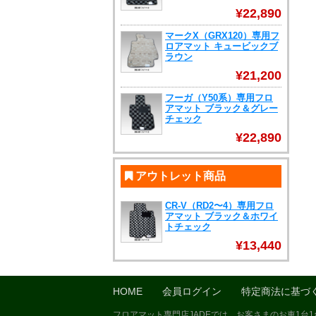
¥22,890
マークX（GRX120）専用フ
ロアマット キュービックブ
ラウン
¥21,200
フーガ（Y50系）専用フロ
アマット ブラック＆グレー
チェック
¥22,890
アウトレット商品
CR-V（RD2〜4）専用フロ
アマット ブラック＆ホワイ
トチェック
¥13,440
HOME
会員ログイン
特定商法に基づ
フロアマット専門店JADEでは、お客さまのお車1台