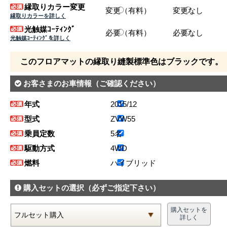
縁取りカラー変更
変更（有料）
変更なし
縁取りカラーを詳しく
光触媒ｺｰﾃｨﾝｸﾞ
必要（有料）
必要なし
光触媒ｺｰﾃｨﾝｸﾞを詳しく
このフロアマットの縁取り縫製標準色はブラックです。
お客さまのお車情報
（ご確認ください）
年式
2015/12
型式
ZVW55
乗員定数
5名
駆動方式
4WD
燃料
ハイブリッド
購入セットの選択
（必ずご指定下さい）
購入セットを
詳しく