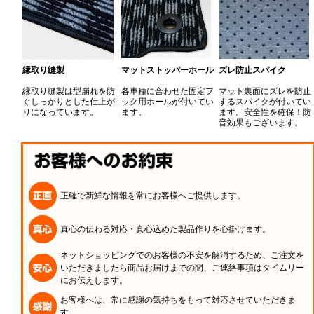
縁取り縫製
マットストッパーホール
ズレ防止スパイク
縁取り縫製は型崩れを防
各車種に合わせた固定フ
マット裏面にズレを防止
ぐしっかりとした仕上が
ック用ホールが付いてい
するスパイクが付いてい
りになっています。
ます。
ます。安全性を確保！防
音効果もございます。
正確で新鮮な情報を常にお客様へご提供します。
真心の伝わる対応・真心込めた製品作りを心掛けます。
ネットショッピングでのお客様の不安を解消するため、ご注文を
いただきましたら商品お届けまでの間、ご連絡事項はタイムリー
にお伝えします。
お客様へは、常に感謝の気持ちをもって対応させていただきま
す。