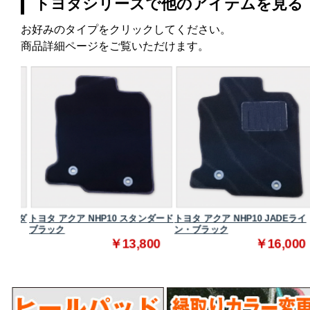
トヨタシリーズで他のアイテムを見る
お好みのタイプをクリックしてください。
商品詳細ページをご覧いただけます。
タンダ
トヨタ アクア NHP10 スタンダード
トヨタ アクア NHP10 JADEライ
ブラック
ン・ブラック
0
￥13,800
￥16,000