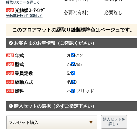
縁取りカラーを詳しく
光触媒ｺｰﾃｨﾝｸﾞ
必要（有料）
必要なし
光触媒ｺｰﾃｨﾝｸﾞを詳しく
このフロアマットの縁取り縫製標準色はベージュです。
お客さまのお車情報
（ご確認ください）
年式
2015/12
型式
ZVW55
乗員定数
5名
駆動方式
4WD
燃料
ハイブリッド
購入セットの選択
（必ずご指定下さい）
購入セットを
詳しく