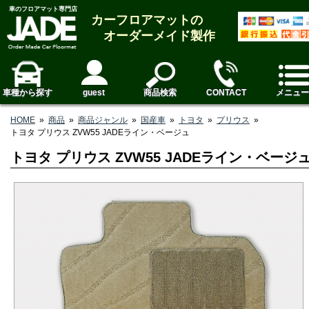
車のフロアマット専門店
カーフロアマットの
オーダーメイド製作
車種から探す
guest
商品検索
CONTACT
メニュー
HOME
»
商品
»
商品ジャンル
»
国産車
»
トヨタ
»
プリウス
»
トヨタ プリウス ZVW55 JADEライン・ベージュ
トヨタ プリウス ZVW55 JADEライン・ベージ