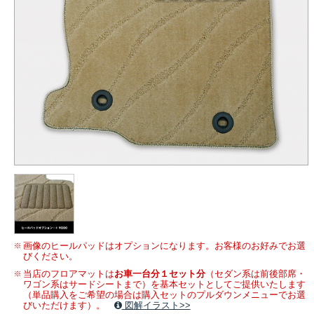
画像のヒールパッドはオプションになります。お客様のお好みでお選
びください。
当店のフロアマットは
お車一台分１セット分
（セダン系は前後部席・
ワゴン系はサードシートまで）を基本セットとしてご提供いたします
（単品購入をご希望の場合は購入セットのプルダウンメニューでお選
びいただけます）。
図解イラスト>>