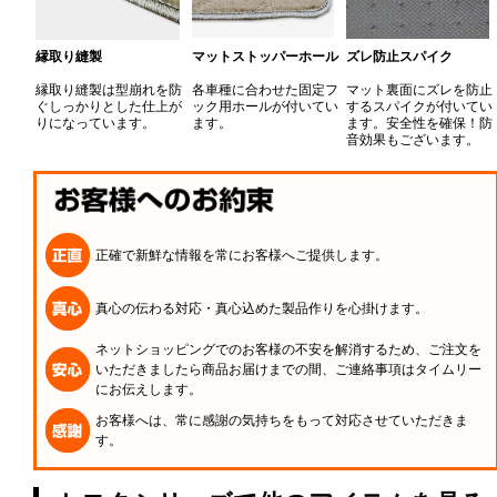
縁取り縫製
マットストッパーホール
ズレ防止スパイク
縁取り縫製は型崩れを防
各車種に合わせた固定フ
マット裏面にズレを防止
ぐしっかりとした仕上が
ック用ホールが付いてい
するスパイクが付いてい
りになっています。
ます。
ます。安全性を確保！防
音効果もございます。
正確で新鮮な情報を常にお客様へご提供します。
真心の伝わる対応・真心込めた製品作りを心掛けます。
ネットショッピングでのお客様の不安を解消するため、ご注文を
いただきましたら商品お届けまでの間、ご連絡事項はタイムリー
にお伝えします。
お客様へは、常に感謝の気持ちをもって対応させていただきま
す。