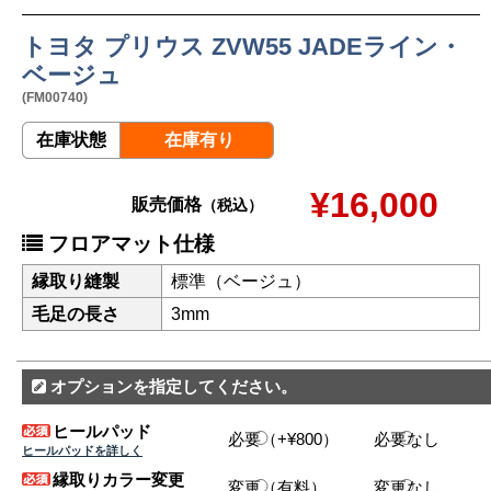
トヨタ プリウス ZVW55 JADEライン・
ベージュ
(FM00740)
在庫状態
在庫有り
¥16,000
販売価格
（税込）
フロアマット仕様
縁取り縫製
標準（ベージュ）
毛足の長さ
3mm
オプションを指定してください。
ヒールパッド
必要（+¥800）
必要なし
ヒールパッドを詳しく
縁取りカラー変更
変更（有料）
変更なし