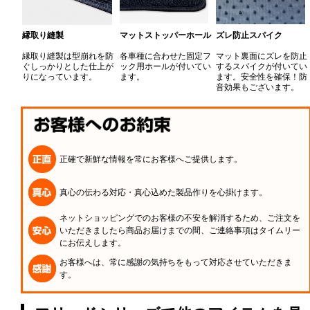
縁取り縫製
マットストッパーホール
ズレ防止スパイク
縁取り縫製は型崩れを防
各車種に合わせた固定フ
マット裏面にズレを防止
ぐしっかりとした仕上が
ック用ホールが付いてい
するスパイクが付いてい
りになっています。
ます。
ます。安全性を確保！防
音効果もございます。
正確で新鮮な情報を常にお客様へご提供します。
真心の伝わる対応・真心込めた製品作りを心掛けます。
ネットショッピングでのお客様の不安を解消するため、ご注文を
いただきましたら商品お届けまでの間、ご連絡事項はタイムリー
にお伝えします。
お客様へは、常に感謝の気持ちをもって対応させていただきま
す。