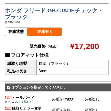
ホンダ フリード GB7 JADEチェック・
ブラック
(FM02555)
在庫状態
在庫有り
¥17,200
販売価格
（税込）
フロアマット仕様
縁取り縫製
標準（ブラック）
毛足の長さ
3mm
オプションを指定してください。
ヒールパッド
必要（+¥800）
必要なし
ヒールパッドを詳しく
縁取りカラー変更
変更（有料）
変更なし