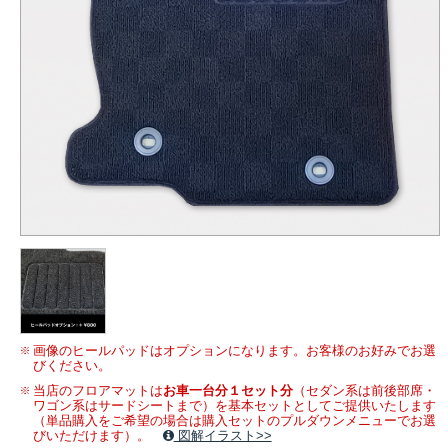
画像のヒールパッドはオプションになります。お客様のお好みでお選
びください。
当店のフロアマットは
お車一台分１セット分
（セダン系は前後部席・
ワゴン系はサードシートまで）を基本セットとしてご提供いたします
（単品購入をご希望の場合は購入セットのプルダウンメニューでお選
びいただけます）。
図解イラスト>>