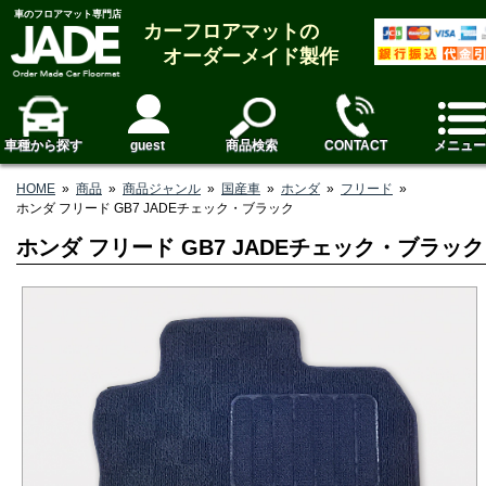
車のフロアマット専門店
カーフロアマットの
オーダーメイド製作
車種から探す
guest
商品検索
CONTACT
メニュー
HOME
»
商品
»
商品ジャンル
»
国産車
»
ホンダ
»
フリード
»
ホンダ フリード GB7 JADEチェック・ブラック
ホンダ フリード GB7 JADEチェック・ブラック