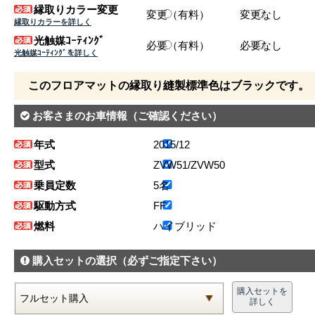
縁取りカラー変更
変更（有料）
変更なし
縁取りカラーを詳しく
光触媒ｺｰﾃｨﾝｸﾞ
必要（有料）
必要なし
光触媒ｺｰﾃｨﾝｸﾞを詳しく
このフロアマットの縁取り縫製標準色はブラックです。
お客さまのお車情報
（ご確認ください）
年式
2015/12
型式
ZVW51/ZVW50
乗員定数
5名
駆動方式
FF
燃料
ハイブリッド
購入セットの選択
（必ずご指定下さい）
購入セットを
詳しく