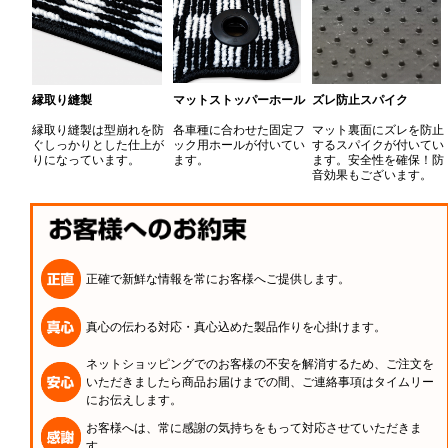
縁取り縫製
マットストッパーホール
ズレ防止スパイク
縁取り縫製は型崩れを防
各車種に合わせた固定フ
マット裏面にズレを防止
ぐしっかりとした仕上が
ック用ホールが付いてい
するスパイクが付いてい
りになっています。
ます。
ます。安全性を確保！防
音効果もございます。
正確で新鮮な情報を常にお客様へご提供します。
真心の伝わる対応・真心込めた製品作りを心掛けます。
ネットショッピングでのお客様の不安を解消するため、ご注文を
いただきましたら商品お届けまでの間、ご連絡事項はタイムリー
にお伝えします。
お客様へは、常に感謝の気持ちをもって対応させていただきま
す。