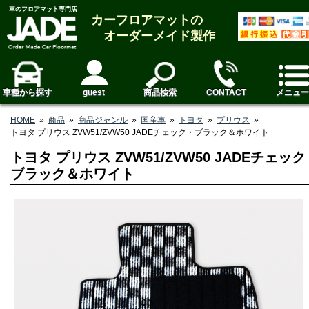
車のフロアマット専門店
カーフロアマットの
オーダーメイド製作
車種から探す
guest
商品検索
CONTACT
メニュー
HOME
»
商品
»
商品ジャンル
»
国産車
»
トヨタ
»
プリウス
»
トヨタ プリウス ZVW51/ZVW50 JADEチェック・ブラック＆ホワイト
トヨタ プリウス ZVW51/ZVW50 JADEチェッ
ブラック＆ホワイト