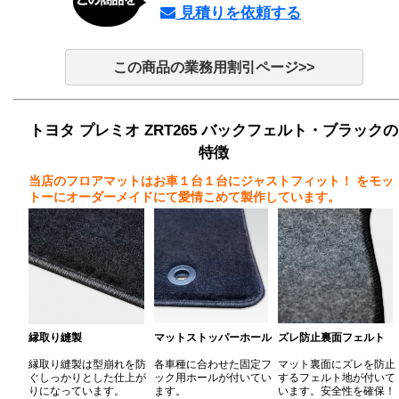
見積りを依頼する
この商品の業務用割引ページ>>
トヨタ プレミオ ZRT265 バックフェルト・ブラックの
特徴
当店のフロアマットはお車１台１台にジャストフィット！
をモッ
トーにオーダーメイドにて愛情こめて製作しています。
縁取り縫製
マットストッパーホール
ズレ防止裏面フェルト
縁取り縫製は型崩れを防
各車種に合わせた固定フ
マット裏面にズレを防止
ぐしっかりとした仕上が
ック用ホールが付いてい
するフェルト地が付いて
りになっています。
ます。
います。安全性を確保！