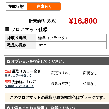
在庫状態
在庫有り
¥16,800
販売価格
（税込）
フロアマット仕様
縁取り縫製
標準（ブラック）
毛足の長さ
3mm
オプションを指定してください。
縁取りカラー変更
変更（有料）
変更なし
縁取りカラーを詳しく
光触媒ｺｰﾃｨﾝｸﾞ
必要（有料）
必要なし
光触媒ｺｰﾃｨﾝｸﾞを詳しく
このフロアマットの縁取り縫製標準色はブラックです。
お客さまのお車情報
（ご確認ください）