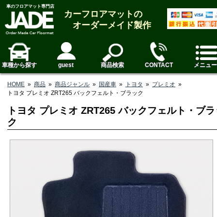
車のフロアマット専門店
カーフロアマットの
オーダーメイド製作
車種から探す
guest
商品検索
CONTACT
メニュー
HOME
»
商品
»
商品ジャンル
»
国産車
»
トヨタ
»
プレミオ
»
トヨタ プレミオ ZRT265 バックフェルト・ブラック
トヨタ プレミオ ZRT265 バックフェルト・ブラ
ク