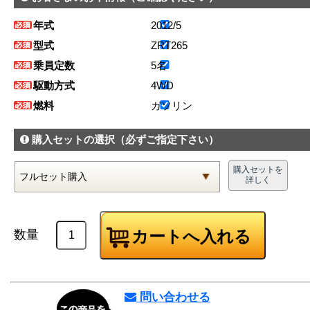
年式
2012/5
型式
ZRT265
乗員定数
5名
駆動方式
4WD
燃料
ガソリン
購入セットの選択
（必ずご指定下さい）
購入セットを
詳しく
数量
問い合わせる