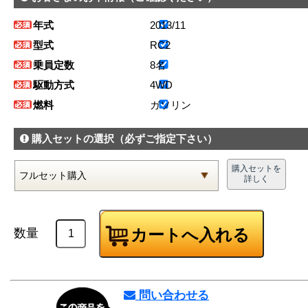
年式
2013/11
型式
RC2
乗員定数
8名
駆動方式
4WD
燃料
ガソリン
購入セットの選択
（必ずご指定下さい）
購入セットを
詳しく
数量
問い合わせる