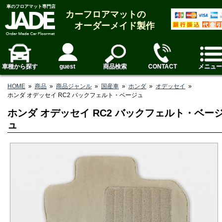
車のフロアマット専門店
カーフロアマットの
オーダーメイド製作
車種から探す
guest
商品検索
CONTACT
メニュー
HOME
»
商品
»
商品ジャンル
»
国産車
»
ホンダ
»
オデッセイ
»
ホンダ オデッセイ RC2 バックフェルト・ベージュ
ホンダ オデッセイ RC2 バックフェルト・ベー
ュ