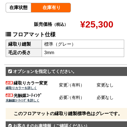
在庫状態
在庫有り
¥25,300
販売価格
（税込）
フロアマット仕様
縁取り縫製
標準（グレー）
毛足の長さ
3mm
オプションを指定してください。
縁取りカラー変更
変更（有料）
変更なし
縁取りカラーを詳しく
光触媒ｺｰﾃｨﾝｸﾞ
必要（有料）
必要なし
光触媒ｺｰﾃｨﾝｸﾞを詳しく
このフロアマットの縁取り縫製標準色はグレーです。
お客さまのお車情報
（ご確認ください）