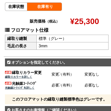
在庫状態
在庫有り
¥25,300
販売価格
（税込）
フロアマット仕様
縁取り縫製
標準（グレー）
毛足の長さ
3mm
オプションを指定してください。
縁取りカラー変更
変更（有料）
変更なし
縁取りカラーを詳しく
光触媒ｺｰﾃｨﾝｸﾞ
必要（有料）
必要なし
光触媒ｺｰﾃｨﾝｸﾞを詳しく
このフロアマットの縁取り縫製標準色はグレーです。
お客さまのお車情報
（ご確認ください）