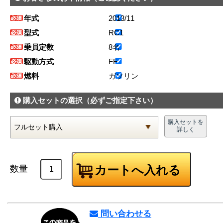
年式
2013/11
型式
RC1
乗員定数
8名
駆動方式
FF
燃料
ガソリン
購入セットの選択
（必ずご指定下さい）
購入セットを
詳しく
数量
問い合わせる