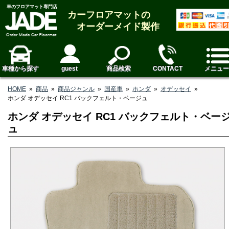
車のフロアマット専門店
カーフロアマットの
オーダーメイド製作
車種から探す
guest
商品検索
CONTACT
メニュー
HOME
»
商品
»
商品ジャンル
»
国産車
»
ホンダ
»
オデッセイ
»
ホンダ オデッセイ RC1 バックフェルト・ベージュ
ホンダ オデッセイ RC1 バックフェルト・ベー
ュ