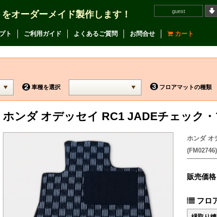
guest
トをオーダーメイド製作します！
プト
ご利用ガイド
よくあるご質問
お問合せ
カート
車種を選択
フロアマットの種類
ホンダ オデッセイ RC1 JADEチェッ
ホンダ オ
(FM02746)
販売価格
フロ
縁取り縫