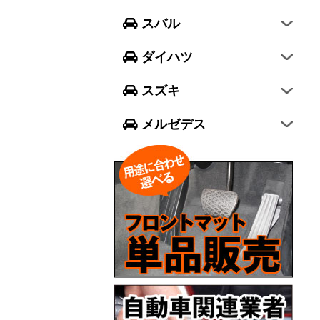
フォレスター
ウェイク
スイフト
スバル
エクシーガ クロスオーバー7
ブーン
ソリオ
Aクラス
ダイハツ
トール
ジムニー
Bクラス
スズキ
ジムニー シエラ
Cクラス
メルゼデス
GLCクラス