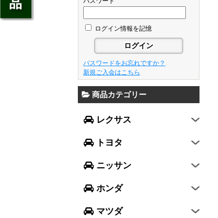
ジェイド
パスワード
GS
フレア
アベンシス
ウイングロード
フリード
GS F
フレアワゴン
カローラ フィールダー
ログイン情報を記憶
セレナ
ステップワゴン
NX
フレアクロスオーバー
プリウスα
エルグランド
N-ONE
RX
キャロル
FJクルーザー
パスワードをお忘れですか？
エクストレイル
N-BOX
LX570
新規ご入会はこちら
デミオ
CH-R
レガシィ B4
シルフィ
N-BOX SLASH
RC
アクセラ スポーツ
商品カテゴリー
ハリアー
レガシィ アウトバック
ティアナ
ミラ イース
N-BOX+
RC F
ワゴンR
アクセラ セダン
ランドクルーザー
WRX S4
スカイライン
レクサス
ミラ
N-WGN
LC
ワゴンR スティングレー
アテンザ セダン
ランドクルーザープラド
WRX STI
フーガ
ミラ ココア
グレイス
トヨタ
スペーシア
アテンザ ワゴン
86
レヴォーグ
フェアレディZ
キャスト
アコード
ハスラー
CX-3
ニッサン
インプレッサ スポーツ
GT-R
ムーヴ
レジェンド
ラパン
CX-5
インプレッサ G4
ホンダ
ムーヴ キャンバス
ヴェゼル
アルト
プレマシー
SUBARU XV
タント
マツダ
エヴリィワゴン
ビアンテ