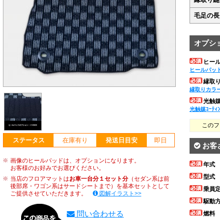
毛足の長
オプシ
ヒー
ヒールパッ
縁取
縁取りカラ
光触媒ｺ
光触媒ｺｰﾃｨ
このフ
ステータス
在庫有り
発送日目安
即日
お客
画像のヒールパッドは、オプションになります。
年式
お客様のお好みでお選びください。
型式
当店のフロアマットは
お車一台分１セット分
（セダン系は前
後部席・ワゴン系はサードシートまで）を基本セットとして
乗員
ご提供させていただきます。
図解イラスト>>
駆動
問い合わせる
燃料