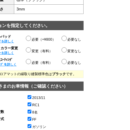
さ
3mm
ョンを指定してください。
ルパッド
必要（+¥800）
必要なし
ドを詳しく
りカラー変更
変更（有料）
変更なし
ーを詳しく
ｰﾃｨﾝｸﾞ
必要（有料）
必要なし
ﾝｸﾞを詳しく
ロアマットの縁取り縫製標準色は
ブラック
です。
さまのお車情報（ご確認ください）
2013/11
RC1
定数
8名
方式
FF
ガソリン