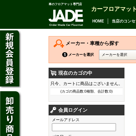
車のフロアマット専門店
カーフロアマッ
アルファード
ヴェルファイア
HOME
当店のコンセ
アリオン
カムリ
メーカー・車種から探す
カローラ アクシオ
メーカーを選択
プレミオ
現在のカゴの中
プリウス
デイズ
只今、カートに商品はございません。
SAI
デイズ ルークス
(カゴの商品数:0種類、合計数:0)
マークX
ジューク
フィット
CT200h
クラウン アスリート
会員ログイン
ノート
シャトル
HS250h
クラウン マジェスタ
メールアドレス
キューブ
オデッセイ
IS
クラウン ロイヤル
マーチ