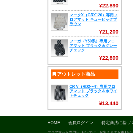
¥22,890
マークX（GRX120）専用フ
ロアマット キュービックブ
ラウン
¥21,200
フーガ（Y50系）専用フロ
アマット ブラック＆グレー
チェック
¥22,890
アウトレット商品
CR-V（RD2〜4）専用フロ
アマット ブラック＆ホワイ
トチェック
¥13,440
HOME
会員ログイン
特定商法に基づ
フロアマット専門店JADEでは、お客さまのお車1台