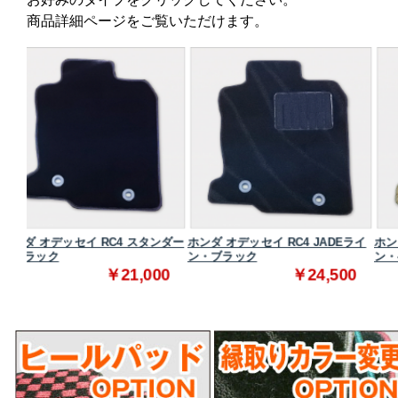
商品詳細ページをご覧いただけます。
タンダー
ホンダ オデッセイ RC4 JADEライ
ホンダ オデッセイ RC4 JADEラ
ン・ブラック
ン・ベージュ
000
￥24,500
￥24,500