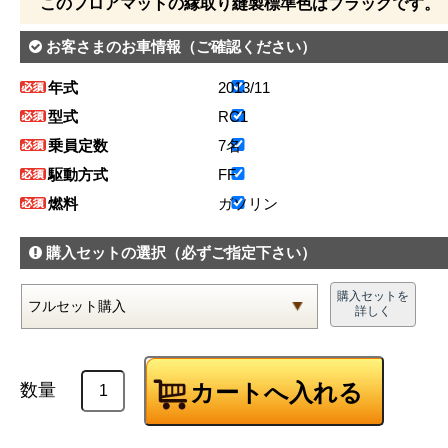
このフロアマットの縁取り縫製標準色はブラックです。
お客さまのお車情報
（ご確認ください）
年式
2013/11
型式
RC1
乗員定数
7名
駆動方式
FF
燃料
ガソリン
購入セットの選択
（必ずご指定下さい）
購入セットを
詳しく
数量