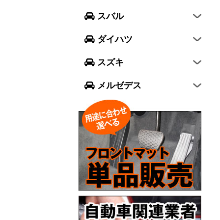
フォレスター
ウェイク
スイフト
スバル
エクシーガ クロスオーバー7
ブーン
ソリオ
Aクラス
ダイハツ
トール
ジムニー
Bクラス
スズキ
ジムニー シエラ
Cクラス
メルゼデス
GLCクラス