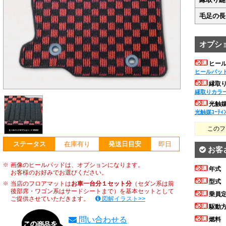
毛足の長
オプシ
ヒー
ヒールパッ
縁取
縁取りカラ
光触媒ｺ
光触媒ｺｰﾃｨ
このフ
ステータス
在庫有り
発送日目安
即日
お客
画像のヒールパッドは、オプションになります。
年式
お客様のお好みでお選びください。
型式
当店のフロアマットは
お車一台分１セット分
（セダン系は前
後部席・ワゴン系はサードシートまで）を基本セットとして
乗員
ご提供させていただきます。
図解イラスト>>
駆動
問い合わせる
燃料