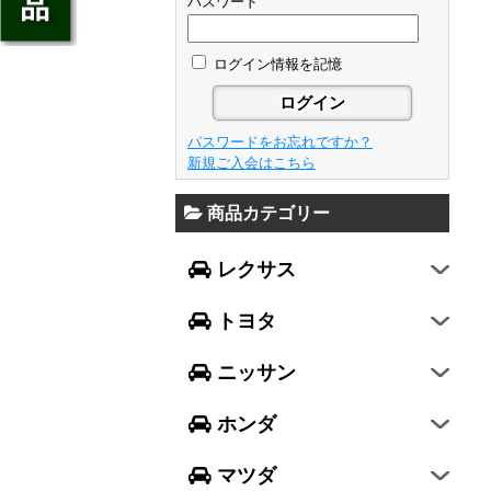
ジェイド
パスワード
GS
フレア
アベンシス
ウイングロード
フリード
GS F
フレアワゴン
カローラ フィールダー
ログイン情報を記憶
セレナ
ステップワゴン
NX
フレアクロスオーバー
プリウスα
エルグランド
N-ONE
RX
キャロル
FJクルーザー
パスワードをお忘れですか？
エクストレイル
N-BOX
LX570
新規ご入会はこちら
デミオ
CH-R
レガシィ B4
シルフィ
N-BOX SLASH
RC
アクセラ スポーツ
商品カテゴリー
ハリアー
レガシィ アウトバック
ティアナ
ミラ イース
N-BOX+
RC F
ワゴンR
アクセラ セダン
ランドクルーザー
WRX S4
スカイライン
レクサス
ミラ
N-WGN
LC
ワゴンR スティングレー
アテンザ セダン
ランドクルーザープラド
WRX STI
フーガ
ミラ ココア
グレイス
トヨタ
スペーシア
アテンザ ワゴン
86
レヴォーグ
フェアレディZ
キャスト
アコード
ハスラー
CX-3
ニッサン
インプレッサ スポーツ
GT-R
ムーヴ
レジェンド
ラパン
CX-5
インプレッサ G4
ホンダ
ムーヴ キャンバス
ヴェゼル
アルト
プレマシー
SUBARU XV
タント
マツダ
エヴリィワゴン
ビアンテ