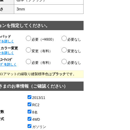
さ
3mm
ョンを指定してください。
ルパッド
必要（+¥800）
必要なし
ドを詳しく
りカラー変更
変更（有料）
変更なし
ーを詳しく
ｰﾃｨﾝｸﾞ
必要（有料）
必要なし
ﾝｸﾞを詳しく
ロアマットの縁取り縫製標準色は
ブラック
です。
さまのお車情報（ご確認ください）
2013/11
RC2
定数
8名
方式
4WD
ガソリン