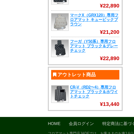
¥22,890
マークX（GRX120）専用フ
ロアマット キュービックブ
ラウン
¥21,200
フーガ（Y50系）専用フロ
アマット ブラック＆グレー
チェック
¥22,890
アウトレット商品
CR-V（RD2〜4）専用フロ
アマット ブラック＆ホワイ
トチェック
¥13,440
HOME
会員ログイン
特定商法に基づ
フロアマット専門店JADEでは、お客さまのお車1台