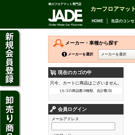
車のフロアマット専門店
カーフロアマッ
アルファード
ヴェルファイア
HOME
当店のコンセ
アリオン
カムリ
メーカー・車種から探す
カローラ アクシオ
メーカーを選択
プレミオ
現在のカゴの中
プリウス
デイズ
只今、カートに商品はございません。
SAI
デイズ ルークス
(カゴの商品数:0種類、合計数:0)
マークX
ジューク
フィット
CT200h
クラウン アスリート
会員ログイン
ノート
シャトル
HS250h
クラウン マジェスタ
メールアドレス
キューブ
オデッセイ
IS
クラウン ロイヤル
マーチ