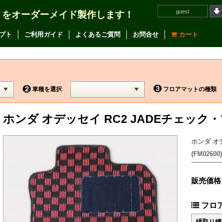
guest
トをオーダーメイド製作します！
プト
ご利用ガイド
よくあるご質問
お問合せ
カート
車種を選択
フロアマットの種類
ホンダ オデッセイ RC2 JADEチェッ
ホンダ オ
(FM02600)
販売価格
フロ
縁取り縫