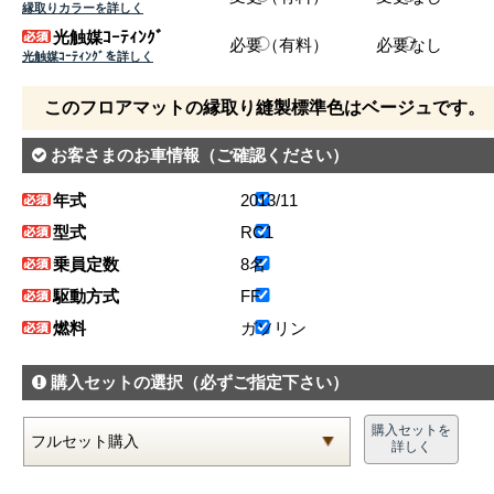
縁取りカラーを詳しく
光触媒ｺｰﾃｨﾝｸﾞ
必要（有料）
必要なし
光触媒ｺｰﾃｨﾝｸﾞを詳しく
このフロアマットの縁取り縫製標準色はベージュです。
お客さまのお車情報
（ご確認ください）
年式
2013/11
型式
RC1
乗員定数
8名
駆動方式
FF
燃料
ガソリン
購入セットの選択
（必ずご指定下さい）
購入セットを
詳しく