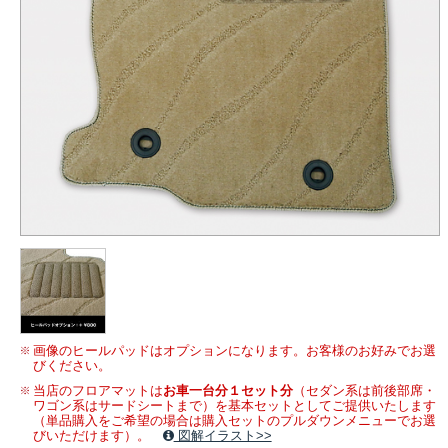
画像のヒールパッドはオプションになります。お客様のお好みでお選
びください。
当店のフロアマットは
お車一台分１セット分
（セダン系は前後部席・
ワゴン系はサードシートまで）を基本セットとしてご提供いたします
（単品購入をご希望の場合は購入セットのプルダウンメニューでお選
びいただけます）。
図解イラスト>>