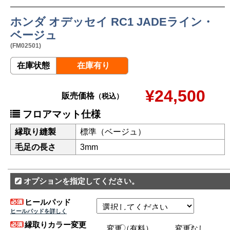
ホンダ オデッセイ RC1 JADEライン・
ベージュ
(FM02501)
在庫状態
在庫有り
¥24,500
販売価格
（税込）
フロアマット仕様
縁取り縫製
標準（ベージュ）
毛足の長さ
3mm
オプションを指定してください。
ヒールパッド
ヒールパッドを詳しく
縁取りカラー変更
変更（有料）
変更なし