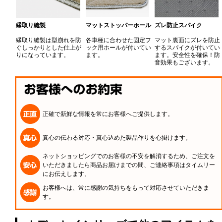
縁取り縫製
マットストッパーホール
ズレ防止スパイク
縁取り縫製は型崩れを防
各車種に合わせた固定フ
マット裏面にズレを防止
ぐしっかりとした仕上が
ック用ホールが付いてい
するスパイクが付いてい
りになっています。
ます。
ます。安全性を確保！防
音効果もございます。
正確で新鮮な情報を常にお客様へご提供します。
真心の伝わる対応・真心込めた製品作りを心掛けます。
ネットショッピングでのお客様の不安を解消するため、ご注文を
いただきましたら商品お届けまでの間、ご連絡事項はタイムリー
にお伝えします。
お客様へは、常に感謝の気持ちをもって対応させていただきま
す。