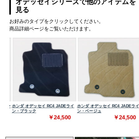
オデッセイシリーズで他のアイテムを
見る
お好みのタイプをクリックしてください。
商品詳細ページをご覧いただけます。
ンダー
ホンダ オデッセイ RC4 JADEライ
ホンダ オデッセイ RC4 JADEライ
ン・ブラック
ン・ベージュ
0
￥24,500
￥24,500