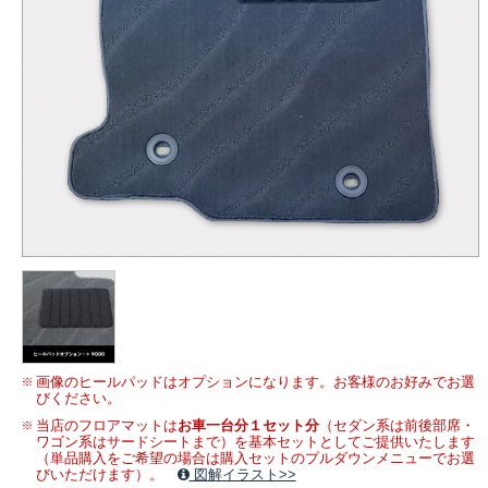
画像のヒールパッドはオプションになります。お客様のお好みでお選
びください。
当店のフロアマットは
お車一台分１セット分
（セダン系は前後部席・
ワゴン系はサードシートまで）を基本セットとしてご提供いたします
（単品購入をご希望の場合は購入セットのプルダウンメニューでお選
びいただけます）。
図解イラスト>>