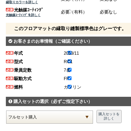
縁取りカラーを詳しく
光触媒ｺｰﾃｨﾝｸﾞ
必要（有料）
必要なし
光触媒ｺｰﾃｨﾝｸﾞを詳しく
このフロアマットの縁取り縫製標準色はグレーです。
お客さまのお車情報
（ご確認ください）
年式
2013/11
型式
RC1
乗員定数
7名
駆動方式
FF
燃料
ガソリン
購入セットの選択
（必ずご指定下さい）
購入セットを
詳しく