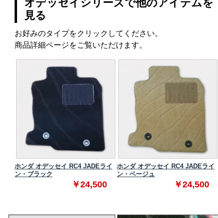
オデッセイシリーズで他のアイテムを
見る
お好みのタイプをクリックしてください。
商品詳細ページをご覧いただけます。
ンダー
ホンダ オデッセイ RC4 JADEライ
ホンダ オデッセイ RC4 JADEライ
ン・ブラック
ン・ベージュ
0
￥24,500
￥24,500