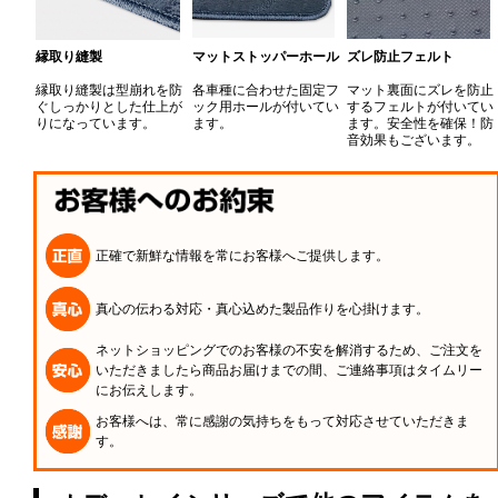
縁取り縫製
マットストッパーホール
ズレ防止フェルト
縁取り縫製は型崩れを防
各車種に合わせた固定フ
マット裏面にズレを防止
ぐしっかりとした仕上が
ック用ホールが付いてい
するフェルトが付いてい
りになっています。
ます。
ます。安全性を確保！防
音効果もございます。
正確で新鮮な情報を常にお客様へご提供します。
真心の伝わる対応・真心込めた製品作りを心掛けます。
ネットショッピングでのお客様の不安を解消するため、ご注文を
いただきましたら商品お届けまでの間、ご連絡事項はタイムリー
にお伝えします。
お客様へは、常に感謝の気持ちをもって対応させていただきま
す。