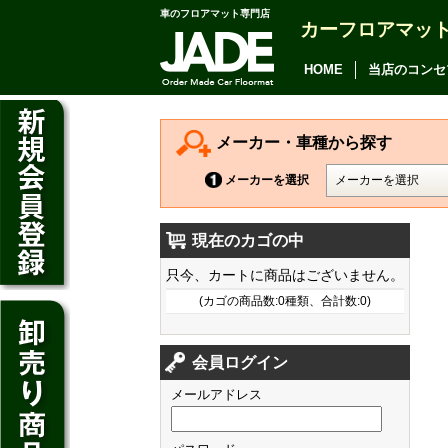
車のフロアマット専門店
カーフロアマッ
アルファード
ヴェルファイア
HOME
当店のコンセ
アリオン
カムリ
メーカー・車種から探す
カローラ アクシオ
メーカーを選択
プレミオ
現在のカゴの中
プリウス
デイズ
只今、カートに商品はございません。
SAI
デイズ ルークス
(カゴの商品数:0種類、合計数:0)
マークX
ジューク
フィット
CT200h
クラウン アスリート
会員ログイン
ノート
シャトル
HS250h
クラウン マジェスタ
メールアドレス
キューブ
オデッセイ
IS
クラウン ロイヤル
マーチ