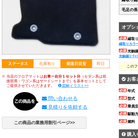
毛足の長
オプシ
縁取
縁取りカラ
光触媒ｺ
光触媒ｺｰﾃｨ
ステータス
在庫有り
発送日目安
即日
このフ
当店のフロアマットは
お車一台分１セット分
（セダン系は前
お客
後部席・ワゴン系はサードシートまで）を基本セットとして
ご提供させていただきます。
図解イラスト>>
年式
問い合わせる
型式
乗員
見積りを依頼する
駆動
燃料
この商品の業務用割引ページ>>
購入