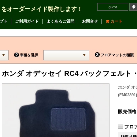
guest
トをオーダーメイド製作します！
プト
ご利用ガイド
よくあるご質問
お問合せ
カート
車種を選択
フロアマットの種類
ホンダ オデッセイ RC4 バックフェルト
ホンダ オ
(FM02891)
販売価格
フロ
縁取り縫