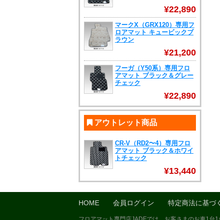
¥22,890
マークX（GRX120）専用フ
ロアマット キュービックブ
ラウン
¥21,200
フーガ（Y50系）専用フロ
アマット ブラック＆グレー
チェック
¥22,890
アウトレット商品
CR-V（RD2〜4）専用フロ
アマット ブラック＆ホワイ
トチェック
¥13,440
HOME
会員ログイン
特定商法に基づ
フロアマット専門店JADEでは、お客さまのお車1台