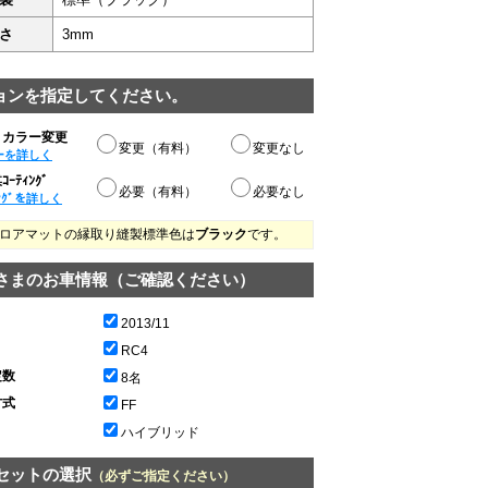
さ
3mm
ョンを指定してください。
りカラー変更
変更（有料）
変更なし
ーを詳しく
ｰﾃｨﾝｸﾞ
必要（有料）
必要なし
ﾝｸﾞを詳しく
ロアマットの縁取り縫製標準色は
ブラック
です。
さまのお車情報（ご確認ください）
2013/11
RC4
定数
8名
方式
FF
ハイブリッド
セットの選択
（必ずご指定ください）