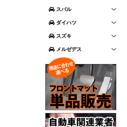
フォレスター
ウェイク
スイフト
スバル
エクシーガ クロスオーバー7
ブーン
ソリオ
Aクラス
ダイハツ
トール
ジムニー
Bクラス
スズキ
ジムニー シエラ
Cクラス
メルゼデス
GLCクラス