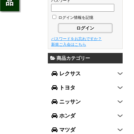
ジェイド
パスワード
GS
フレア
アベンシス
ウイングロード
フリード
GS F
フレアワゴン
カローラ フィールダー
ログイン情報を記憶
セレナ
ステップワゴン
NX
フレアクロスオーバー
プリウスα
エルグランド
N-ONE
RX
キャロル
FJクルーザー
パスワードをお忘れですか？
エクストレイル
N-BOX
LX570
新規ご入会はこちら
デミオ
CH-R
レガシィ B4
シルフィ
N-BOX SLASH
RC
アクセラ スポーツ
商品カテゴリー
ハリアー
レガシィ アウトバック
ティアナ
ミラ イース
N-BOX+
RC F
ワゴンR
アクセラ セダン
ランドクルーザー
WRX S4
スカイライン
レクサス
ミラ
N-WGN
LC
ワゴンR スティングレー
アテンザ セダン
ランドクルーザープラド
WRX STI
フーガ
ミラ ココア
グレイス
トヨタ
スペーシア
アテンザ ワゴン
86
レヴォーグ
フェアレディZ
キャスト
アコード
ハスラー
CX-3
ニッサン
インプレッサ スポーツ
GT-R
ムーヴ
レジェンド
ラパン
CX-5
インプレッサ G4
ホンダ
ムーヴ キャンバス
ヴェゼル
アルト
プレマシー
SUBARU XV
タント
マツダ
エヴリィワゴン
ビアンテ