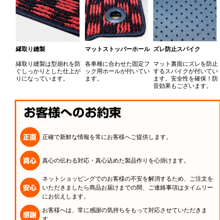
縁取り縫製
マットストッパーホール
ズレ防止スパイク
縁取り縫製は型崩れを防
各車種に合わせた固定フ
マット裏面にズレを防止
ぐしっかりとした仕上が
ック用ホールが付いてい
するスパイクが付いてい
りになっています。
ます。
ます。安全性を確保！防
音効果もございます。
正確で新鮮な情報を常にお客様へご提供します。
真心の伝わる対応・真心込めた製品作りを心掛けます。
ネットショッピングでのお客様の不安を解消するため、ご注文を
いただきましたら商品お届けまでの間、ご連絡事項はタイムリー
にお伝えします。
お客様へは、常に感謝の気持ちをもって対応させていただきま
す。