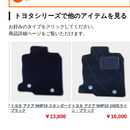
トヨタシリーズで他のアイテムを見る
お好みのタイプをクリックしてください。
商品詳細ページをご覧いただけます。
タンダ
トヨタ アクア NHP10 スタンダード
トヨタ アクア NHP10 JADEライ
ブラック
ン・ブラック
0
￥13,800
￥16,000