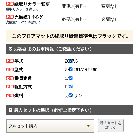
縁取りカラー変更
変更（有料）
変更なし
縁取りカラーを詳しく
光触媒ｺｰﾃｨﾝｸﾞ
必要（有料）
必要なし
光触媒ｺｰﾃｨﾝｸﾞを詳しく
このフロアマットの縁取り縫製標準色はブラックです。
お客さまのお車情報
（ご確認ください）
年式
2007/6
型式
ZRT261/ZRT260
乗員定数
5名
駆動方式
FF
燃料
ガソリン
購入セットの選択
（必ずご指定下さい）
購入セットを
詳しく