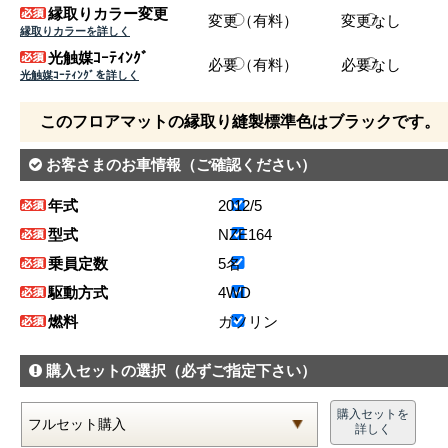
縁取りカラー変更
変更（有料）
変更なし
縁取りカラーを詳しく
光触媒ｺｰﾃｨﾝｸﾞ
必要（有料）
必要なし
光触媒ｺｰﾃｨﾝｸﾞを詳しく
このフロアマットの縁取り縫製標準色はブラックです。
お客さまのお車情報
（ご確認ください）
年式
2012/5
型式
NZE164
乗員定数
5名
駆動方式
4WD
燃料
ガソリン
購入セットの選択
（必ずご指定下さい）
購入セットを
詳しく