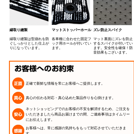
縁取り縫製
マットストッパーホール
ズレ防止スパイク
縁取り縫製は型崩れを防
各車種に合わせた固定フ
マット裏面にズレを防止
ぐしっかりとした仕上が
ック用ホールが付いてい
するスパイクが付いてい
りになっています。
ます。
ます。安全性を確保！防
音効果もございます。
正確で新鮮な情報を常にお客様へご提供します。
真心の伝わる対応・真心込めた製品作りを心掛けます。
ネットショッピングでのお客様の不安を解消するため、ご注文を
いただきましたら商品お届けまでの間、ご連絡事項はタイムリー
にお伝えします。
お客様へは、常に感謝の気持ちをもって対応させていただきま
す。