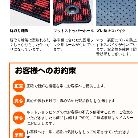
縁取り縫製
マットストッパーホール
ズレ防止スパイク
縁取り縫製は型崩れを防
各車種に合わせた固定フ
マット裏面にズレを防止
ぐしっかりとした仕上が
ック用ホールが付いてい
するスパイクが付いてい
りになっています。
ます。
ます。安全性を確保！防
音効果もございます。
正確で新鮮な情報を常にお客様へご提供します。
真心の伝わる対応・真心込めた製品作りを心掛けます。
ネットショッピングでのお客様の不安を解消するため、ご注文を
いただきましたら商品お届けまでの間、ご連絡事項はタイムリー
にお伝えします。
お客様へは、常に感謝の気持ちをもって対応させていただきま
す。