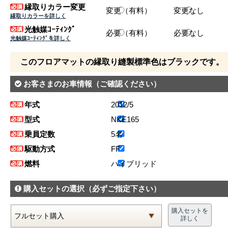
縁取りカラー変更
変更（有料）
変更なし
縁取りカラーを詳しく
光触媒ｺｰﾃｨﾝｸﾞ
必要（有料）
必要なし
光触媒ｺｰﾃｨﾝｸﾞを詳しく
このフロアマットの縁取り縫製標準色はブラックです。
お客さまのお車情報
（ご確認ください）
年式
2012/5
型式
NKE165
乗員定数
5名
駆動方式
FF
燃料
ハイブリッド
購入セットの選択
（必ずご指定下さい）
購入セットを
詳しく