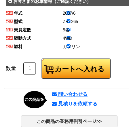
お客さまのお車情報
（ご確認ください）
年式
2007/6
型式
ZRT265
乗員定数
5名
駆動方式
4WD
燃料
ガソリン
数量
問い合わせる
見積りを依頼する
この商品の業務用割引ページ>>