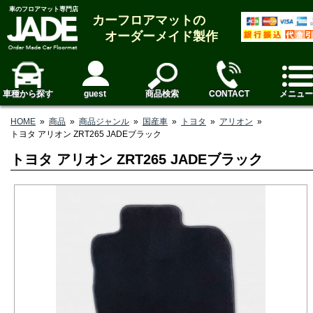
車のフロアマット専門店
カーフロアマットの
オーダーメイド製作
車種から探す
guest
商品検索
CONTACT
メニュー
HOME
»
商品
»
商品ジャンル
»
国産車
»
トヨタ
»
アリオン
»
トヨタ アリオン ZRT265 JADEブラック
トヨタ アリオン ZRT265 JADEブラック