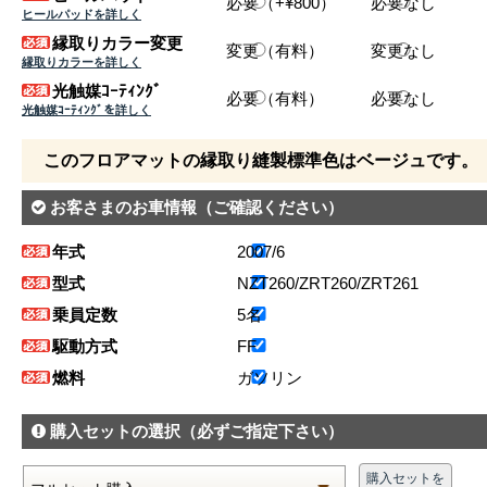
必要（+¥800）
必要なし
ヒールパッドを詳しく
縁取りカラー変更
変更（有料）
変更なし
縁取りカラーを詳しく
光触媒ｺｰﾃｨﾝｸﾞ
必要（有料）
必要なし
光触媒ｺｰﾃｨﾝｸﾞを詳しく
このフロアマットの縁取り縫製標準色はベージュです。
お客さまのお車情報
（ご確認ください）
年式
2007/6
型式
NZT260/ZRT260/ZRT261
乗員定数
5名
駆動方式
FF
燃料
ガソリン
購入セットの選択
（必ずご指定下さい）
購入セットを