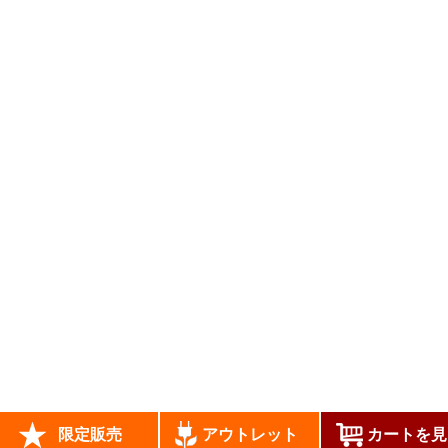
当サイトはあなたのブラウザとWEBサーバとの通信
をSSL暗号化により、第三者によるデータ盗聴を防ぎ
安全に送受信できます。
copyrights (c) JADE All Rights Reserved.
限定販売
アウトレット
カートを見