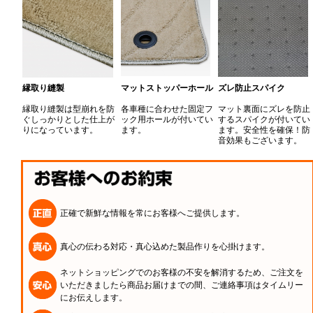
縁取り縫製
マットストッパーホール
ズレ防止スパイク
縁取り縫製は型崩れを防
各車種に合わせた固定フ
マット裏面にズレを防止
ぐしっかりとした仕上が
ック用ホールが付いてい
するスパイクが付いてい
りになっています。
ます。
ます。安全性を確保！防
音効果もございます。
正確で新鮮な情報を常にお客様へご提供します。
真心の伝わる対応・真心込めた製品作りを心掛けます。
ネットショッピングでのお客様の不安を解消するため、ご注文を
いただきましたら商品お届けまでの間、ご連絡事項はタイムリー
にお伝えします。