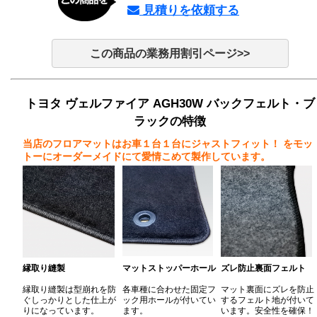
見積りを依頼する
この商品の業務用割引ページ>>
トヨタ ヴェルファイア AGH30W バックフェルト・ブ
ラックの特徴
当店のフロアマットはお車１台１台にジャストフィット！
をモッ
トーにオーダーメイドにて愛情こめて製作しています。
縁取り縫製
マットストッパーホール
ズレ防止裏面フェルト
縁取り縫製は型崩れを防
各車種に合わせた固定フ
マット裏面にズレを防止
ぐしっかりとした仕上が
ック用ホールが付いてい
するフェルト地が付いて
りになっています。
ます。
います。安全性を確保！