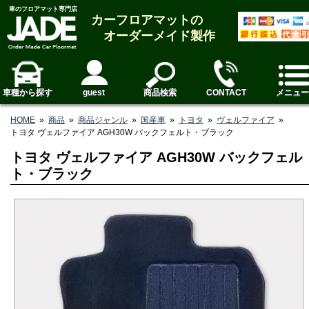
車のフロアマット専門店
カーフロアマットの
オーダーメイド製作
車種から探す
guest
商品検索
CONTACT
メニュー
HOME
»
商品
»
商品ジャンル
»
国産車
»
トヨタ
»
ヴェルファイア
»
トヨタ ヴェルファイア AGH30W バックフェルト・ブラック
トヨタ ヴェルファイア AGH30W バックフェル
ト・ブラック