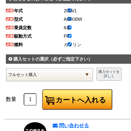
年式
2015/1
型式
AGH30W
乗員定数
8名
駆動方式
FF
燃料
ガソリン
購入セットの選択
（必ずご指定下さい）
購入セットを
詳しく
数量
問い合わせる