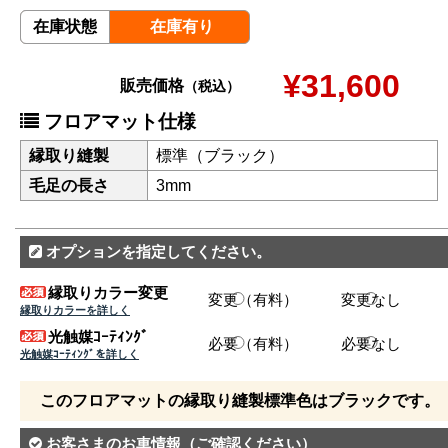
在庫状態
在庫有り
¥31,600
販売価格
（税込）
フロアマット仕様
縁取り縫製
標準（ブラック）
毛足の長さ
3mm
オプションを指定してください。
縁取りカラー変更
変更（有料）
変更なし
縁取りカラーを詳しく
光触媒ｺｰﾃｨﾝｸﾞ
必要（有料）
必要なし
光触媒ｺｰﾃｨﾝｸﾞを詳しく
このフロアマットの縁取り縫製標準色はブラックです。
お客さまのお車情報
（ご確認ください）