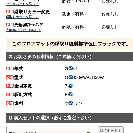
必要（+¥800）
必要なし
ヒールパッドを詳しく
縁取りカラー変更
変更（有料）
変更なし
縁取りカラーを詳しく
光触媒ｺｰﾃｨﾝｸﾞ
必要（有料）
必要なし
光触媒ｺｰﾃｨﾝｸﾞを詳しく
このフロアマットの縁取り縫製標準色はブラックです。
お客さまのお車情報
（ご確認ください）
年式
2015/1
型式
GGH30W/AGH30W
乗員定数
7名
駆動方式
FF
燃料
ガソリン
購入セットの選択
（必ずご指定下さい）
購入セットを