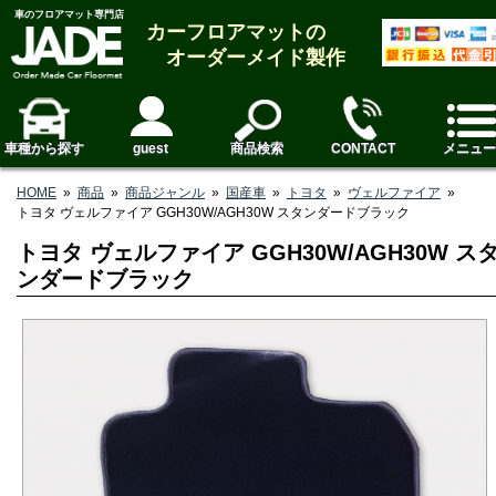
車のフロアマット専門店
カーフロアマットの
オーダーメイド製作
車種から探す
guest
商品検索
CONTACT
メニュー
HOME
»
商品
»
商品ジャンル
»
国産車
»
トヨタ
»
ヴェルファイア
»
トヨタ ヴェルファイア GGH30W/AGH30W スタンダードブラック
トヨタ ヴェルファイア GGH30W/AGH30W ス
ンダードブラック