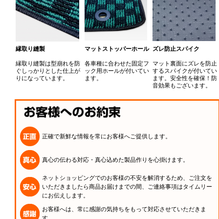
縁取り縫製
マットストッパーホール
ズレ防止スパイク
縁取り縫製は型崩れを防
各車種に合わせた固定フ
マット裏面にズレを防止
ぐしっかりとした仕上が
ック用ホールが付いてい
するスパイクが付いてい
りになっています。
ます。
ます。安全性を確保！防
音効果もございます。
正確で新鮮な情報を常にお客様へご提供します。
真心の伝わる対応・真心込めた製品作りを心掛けます。
ネットショッピングでのお客様の不安を解消するため、ご注文を
いただきましたら商品お届けまでの間、ご連絡事項はタイムリー
にお伝えします。
お客様へは、常に感謝の気持ちをもって対応させていただきま
す。