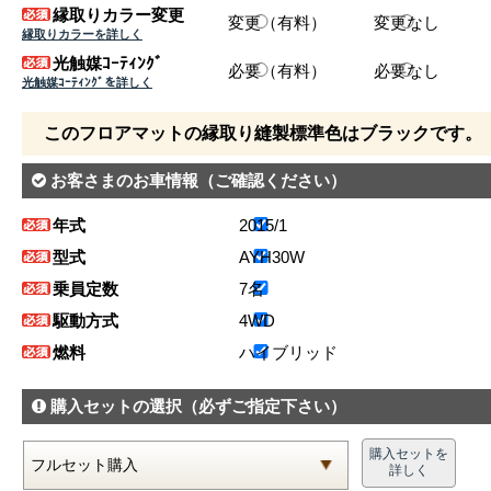
縁取りカラー変更
変更（有料）
変更なし
縁取りカラーを詳しく
光触媒ｺｰﾃｨﾝｸﾞ
必要（有料）
必要なし
光触媒ｺｰﾃｨﾝｸﾞを詳しく
このフロアマットの縁取り縫製標準色はブラックです。
お客さまのお車情報
（ご確認ください）
年式
2015/1
型式
AYH30W
乗員定数
7名
駆動方式
4WD
燃料
ハイブリッド
購入セットの選択
（必ずご指定下さい）
購入セットを
詳しく