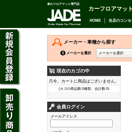
車のフロアマット専門店
カーフロアマッ
アルファード
ヴェルファイア
HOME
当店のコンセ
アリオン
カムリ
メーカー・車種から探す
カローラ アクシオ
メーカーを選択
プレミオ
現在のカゴの中
プリウス
デイズ
只今、カートに商品はございません。
SAI
デイズ ルークス
(カゴの商品数:0種類、合計数:0)
マークX
ジューク
フィット
CT200h
クラウン アスリート
会員ログイン
ノート
シャトル
HS250h
クラウン マジェスタ
メールアドレス
キューブ
オデッセイ
IS
クラウン ロイヤル
マーチ