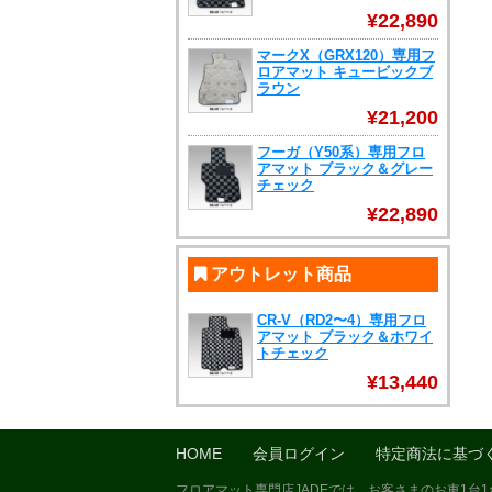
¥22,890
マークX（GRX120）専用フ
ロアマット キュービックブ
ラウン
¥21,200
フーガ（Y50系）専用フロ
アマット ブラック＆グレー
チェック
¥22,890
アウトレット商品
CR-V（RD2〜4）専用フロ
アマット ブラック＆ホワイ
トチェック
¥13,440
HOME
会員ログイン
特定商法に基づ
フロアマット専門店JADEでは、お客さまのお車1台