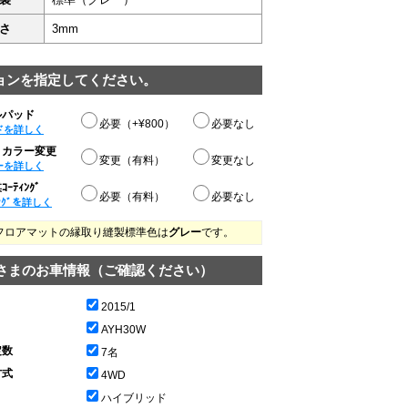
さ
3mm
ョンを指定してください。
ルパッド
必要（+¥800）
必要なし
ドを詳しく
りカラー変更
変更（有料）
変更なし
ーを詳しく
ｰﾃｨﾝｸﾞ
必要（有料）
必要なし
ﾝｸﾞを詳しく
フロアマットの縁取り縫製標準色は
グレー
です。
さまのお車情報（ご確認ください）
2015/1
AYH30W
定数
7名
方式
4WD
ハイブリッド