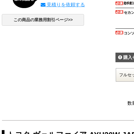
見積りを依頼する
セカ
この商品の業務用割引ページ>>
コン
購入
数