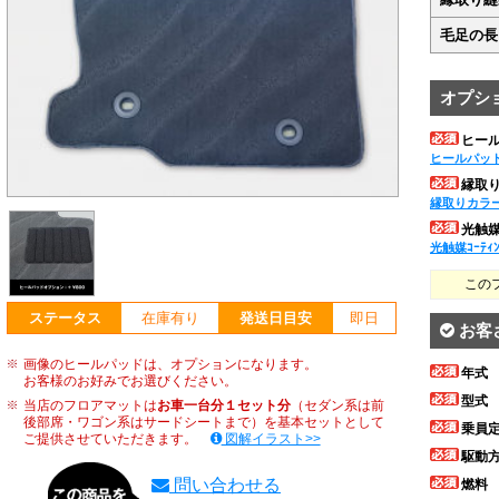
毛足の長
オプシ
ヒー
ヒールパッ
縁取
縁取りカラ
光触媒ｺ
光触媒ｺｰﾃｨ
この
ステータス
在庫有り
発送日目安
即日
お客
画像のヒールパッドは、オプションになります。
年式
お客様のお好みでお選びください。
型式
当店のフロアマットは
お車一台分１セット分
（セダン系は前
後部席・ワゴン系はサードシートまで）を基本セットとして
乗員
ご提供させていただきます。
図解イラスト>>
駆動
問い合わせる
燃料