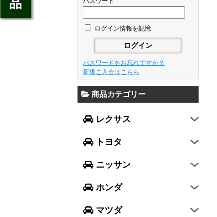
ジェイド
パスワード
GS
フレア
アベンシス
ウイングロード
フリード
GS F
フレアワゴン
カローラ フィールダー
ログイン情報を記憶
セレナ
ステップワゴン
NX
フレアクロスオーバー
プリウスα
エルグランド
N-ONE
RX
キャロル
FJクルーザー
パスワードをお忘れですか？
エクストレイル
N-BOX
LX570
新規ご入会はこちら
デミオ
CH-R
レガシィ B4
シルフィ
N-BOX SLASH
RC
アクセラ スポーツ
商品カテゴリー
ハリアー
レガシィ アウトバック
ティアナ
ミラ イース
N-BOX+
RC F
ワゴンR
アクセラ セダン
ランドクルーザー
WRX S4
スカイライン
レクサス
ミラ
N-WGN
LC
ワゴンR スティングレー
アテンザ セダン
ランドクルーザープラド
WRX STI
フーガ
ミラ ココア
グレイス
トヨタ
スペーシア
アテンザ ワゴン
86
レヴォーグ
フェアレディZ
キャスト
アコード
ハスラー
CX-3
ニッサン
インプレッサ スポーツ
GT-R
ムーヴ
レジェンド
ラパン
CX-5
インプレッサ G4
ホンダ
ムーヴ キャンバス
ヴェゼル
アルト
プレマシー
SUBARU XV
タント
マツダ
エヴリィワゴン
ビアンテ