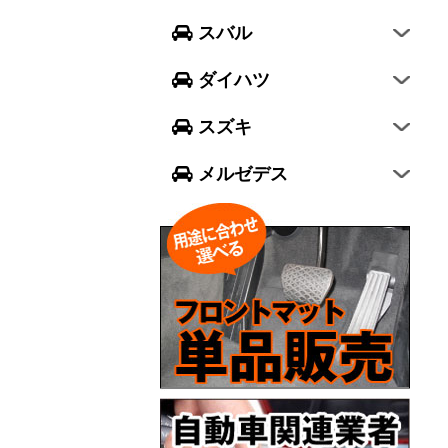
フォレスター
ウェイク
スイフト
スバル
エクシーガ クロスオーバー7
ブーン
ソリオ
Aクラス
ダイハツ
トール
ジムニー
Bクラス
スズキ
ジムニー シエラ
Cクラス
メルゼデス
GLCクラス