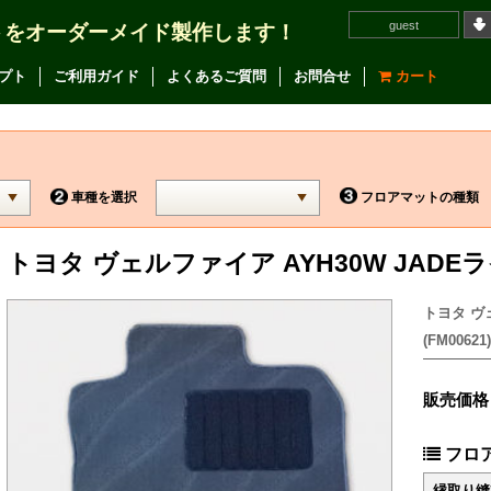
guest
トをオーダーメイド製作します！
プト
ご利用ガイド
よくあるご質問
お問合せ
カート
車種を選択
フロアマットの種類
トヨタ ヴェルファイア AYH30W JAD
トヨタ ヴ
(FM00621)
販売価格
フロ
縁取り縫